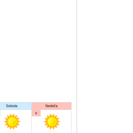
Sobota
Nedeľa
6