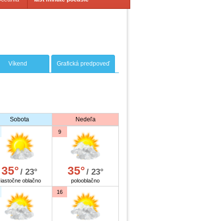
Víkend
Grafická predpoveď
Sobota
Nedeľa
9
35°
35°
/ 23°
/ 23°
čiastočne oblačno
polooblačno
16