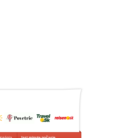
Oceánia
last minute počasie