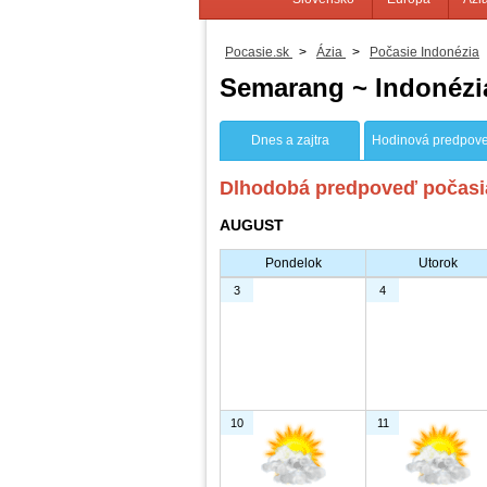
Pocasie.sk
>
Ázia
>
Počasie Indonézia
Semarang ~ Indonézi
Dnes a zajtra
Hodinová predpov
Dlhodobá predpoveď počasia
AUGUST
Pondelok
Utorok
3
4
10
11