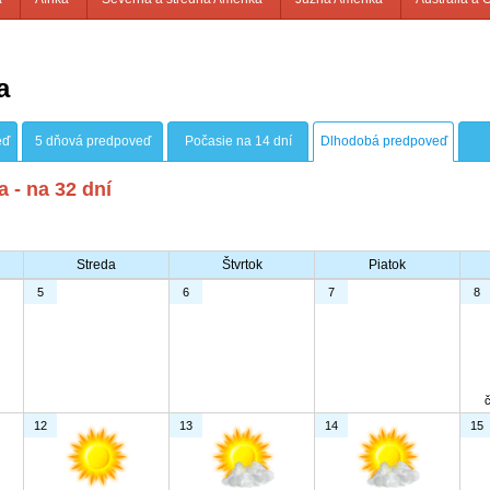
a
eď
5 dňová predpoveď
Počasie na 14 dní
Dlhodobá predpoveď
 - na 32 dní
Streda
Štvrtok
Piatok
5
6
7
8
12
13
14
15