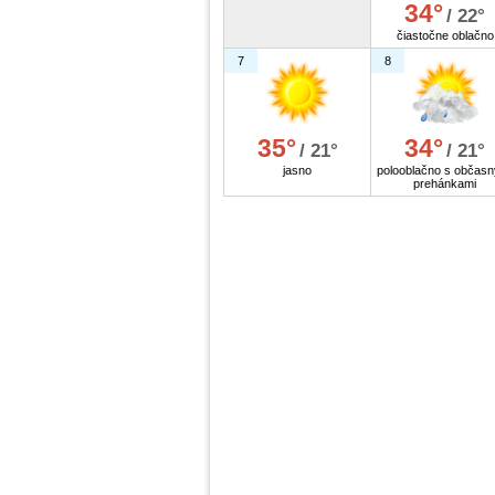
34°
/ 22°
čiastočne oblačno
7
8
35°
34°
/ 21°
/ 21°
jasno
polooblačno s občasn
prehánkami