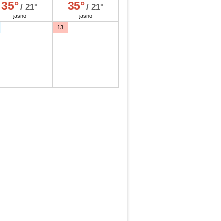
35°
35°
/ 21°
/ 21°
jasno
jasno
13