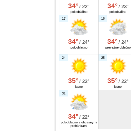
34°
34°
/ 22°
/ 23°
polooblačno
polooblačno
17
18
34°
34°
/ 24°
/ 24°
polooblačno
prevažne oblačno
24
25
35°
35°
/ 22°
/ 22°
jasno
jasno
31
34°
/ 22°
polooblačno s občasnými
prehánkami