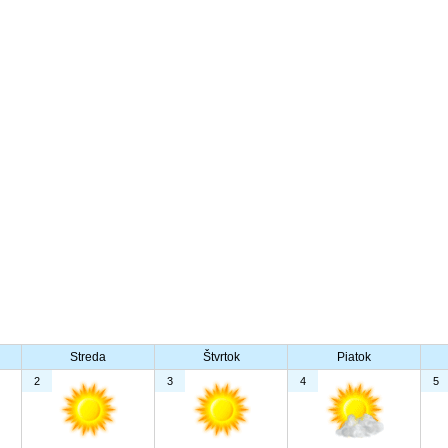
Streda
Štvrtok
Piatok
2
3
4
5