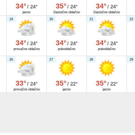
34°
35°
34°
/ 24°
/ 24°
/ 24°
jasno
čiastočne oblačno
čiastočne oblačno
19
20
21
22
34°
34°
34°
/ 24°
/ 24°
/ 24°
prevažne oblačno
polooblačno
polooblačno
26
27
28
29
33°
35°
35°
/ 24°
/ 22°
/ 22°
prevažne oblačno
jasno
jasno