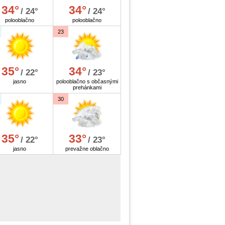
34°
34°
/ 24°
/ 24°
polooblačno
polooblačno
23
35°
34°
/ 22°
/ 23°
jasno
polooblačno s občasnými
prehánkami
30
35°
33°
/ 22°
/ 23°
jasno
prevažne oblačno