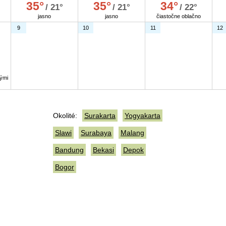
35°
35°
34°
/ 21°
/ 21°
/ 22°
jasno
jasno
čiastočne oblačno
9
10
11
12
ými
Okolité:
Surakarta
Yogyakarta
Slawi
Surabaya
Malang
Bandung
Bekasi
Depok
Bogor