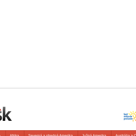
a
Afrika
Severná a stredná Amerika
Južná Amerika
Austrália a 