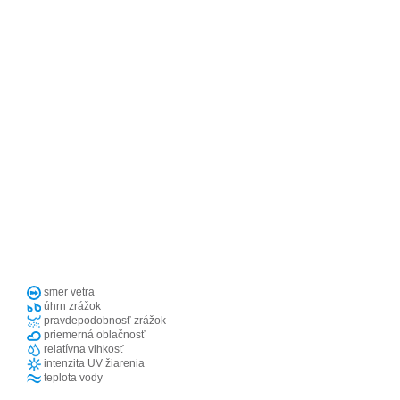
smer vetra
úhrn zrážok
pravdepodobnosť zrážok
priemerná oblačnosť
relatívna vlhkosť
intenzita UV žiarenia
teplota vody