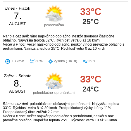
Dnes
- Piatok
33°C
7.
25°C
AUGUST
polooblačno
Ráno a cez deň
: ráno najskôr polooblačno, neskôr doobeda čiastočne
oblačno. Najvyššia teplota 32°C. Rýchlosť vetra 0 až 18 km/h
Večer a v noci
: večer najskôr polooblačno, neskôr v noci prevažne oblačno s
prehánkami. Najnižšia teplota 25°C. Rýchlosť vetra 0 až 10 km/h
13 km/h
30%
vysoká (10/18)
29°C
Zajtra
- Sobota
33°C
8.
24°C
AUGUST
polooblačno s prehánkami
Ráno a cez deň
: polooblačno s občasnými prehánkami. Najvyššia teplota
33°C. Rýchlosť vetra 8 až 30 km/h. Predpokladaný výskyt búrky 11%.
Predpokladaný úhrn zrážok 2.2 mm
Večer a v noci
: večer najskôr polooblačno s prehánkami, neskôr v noci
prevažne oblačno. Najnižšia teplota 25°C. Rýchlosť vetra 10 až 23 km/h