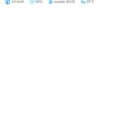
18 km/h
68%
vysoká (9/18)
29°C