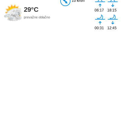
10 km/h
29°C
06:17
18:15
prevažne oblačno
00:31
12:45