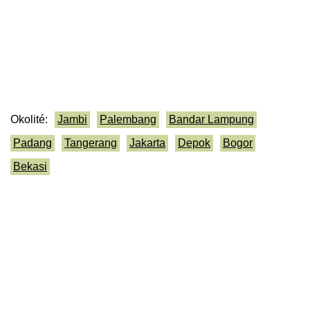
Okolité:
Jambi
Palembang
Bandar Lampung
Padang
Tangerang
Jakarta
Depok
Bogor
Bekasi