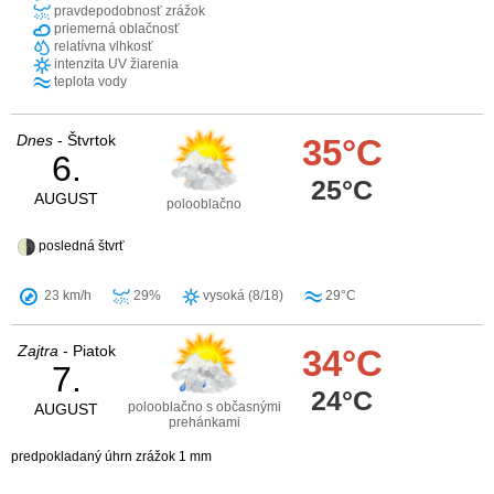
pravdepodobnosť zrážok
priemerná oblačnosť
relatívna vlhkosť
intenzita UV žiarenia
teplota vody
Dnes
- Štvrtok
35°C
6.
25°C
AUGUST
polooblačno
posledná štvrť
23 km/h
29%
vysoká (8/18)
29°C
Zajtra
- Piatok
34°C
7.
24°C
polooblačno s občasnými
AUGUST
prehánkami
predpokladaný úhrn zrážok 1 mm