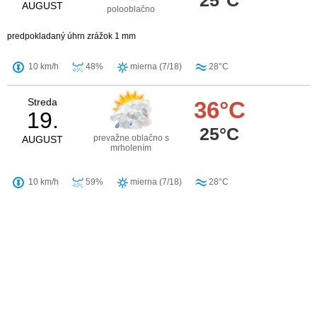
25°C
AUGUST
polooblačno
predpokladaný úhrn zrážok 1 mm
10 km/h
48%
mierna (7/18)
28°C
Streda
36°C
19.
25°C
prevažne oblačno s
AUGUST
mrholením
10 km/h
59%
mierna (7/18)
28°C