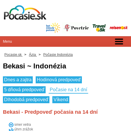
Pocasie.sk
>
Ázia
>
Počasie Indonézia
Bekasi ~ Indonézia
Dnes a zajtra
Hodinová predpoveď
5 dňová predpoveď
Počasie na 14 dní
Dlhodobá predpoveď
Víkend
Bekasi - Predpoveď počasia na 14 dní
smer vetra
úhrn zrážok