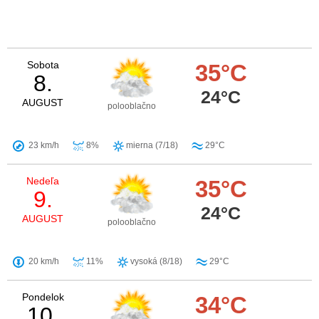
Sobota
35°C
8.
24°C
AUGUST
polooblačno
23 km/h
8%
mierna (7/18)
29°C
Nedeľa
35°C
9.
24°C
AUGUST
polooblačno
20 km/h
11%
vysoká (8/18)
29°C
Pondelok
34°C
10.