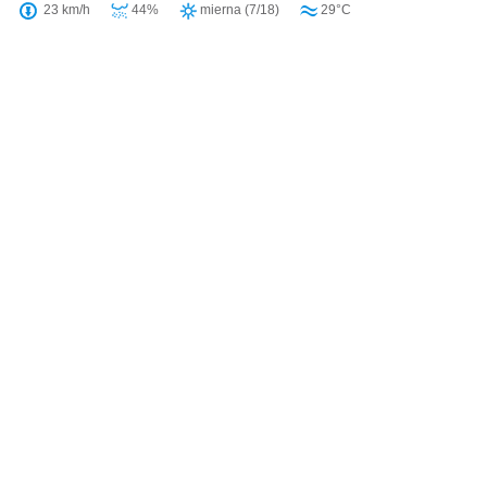
23 km/h
44%
mierna (7/18)
29°C