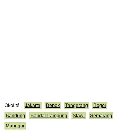
Okolité:
Jakarta
Depok
Tangerang
Bogor
Bandung
Bandar Lampung
Slawi
Semarang
Manggar