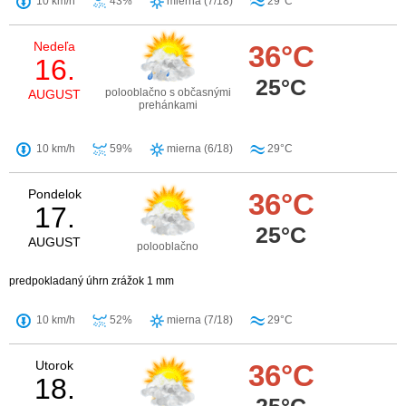
10 km/h
43%
mierna (7/18)
29°C
Nedeľa
36°C
16.
25°C
polooblačno s občasnými
AUGUST
prehánkami
10 km/h
59%
mierna (6/18)
29°C
Pondelok
36°C
17.
25°C
AUGUST
polooblačno
predpokladaný úhrn zrážok 1 mm
10 km/h
52%
mierna (7/18)
29°C
Utorok
36°C
18.