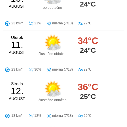
24°C
AUGUST
polooblačno
23 km/h
21%
mierna (7/18)
29°C
Utorok
34°C
11.
24°C
AUGUST
čiastočne oblačno
23 km/h
30%
mierna (7/18)
29°C
Streda
36°C
12.
25°C
AUGUST
čiastočne oblačno
13 km/h
12%
mierna (7/18)
29°C