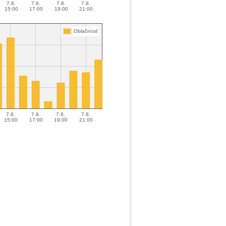
7.8.
7.8.
7.8.
7.8.
15:00
17:00
19:00
21:00
Oblačnosť
7.8.
7.8.
7.8.
7.8.
15:00
17:00
19:00
21:00