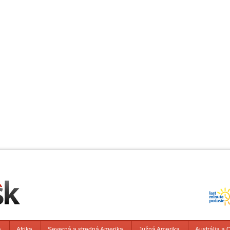
a
Afrika
Severná a stredná Amerika
Južná Amerika
Austrália a 