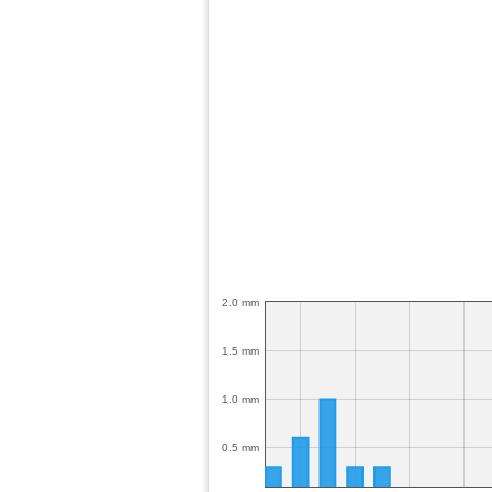
2.0 mm
1.5 mm
1.0 mm
0.5 mm