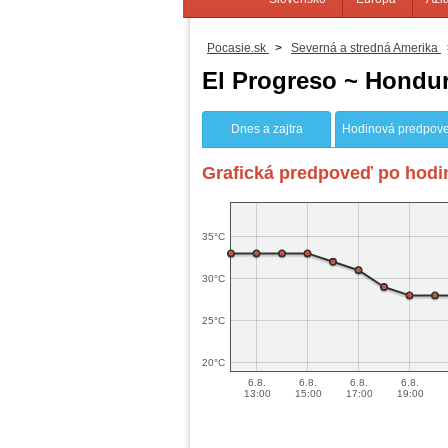
Pocasie.sk
>
Severná a stredná Amerika
El Progreso ~ Hondu
Dnes a zajtra
Hodinová predpov
Grafická predpoveď po hodi
35°C
30°C
25°C
20°C
6.8.
6.8.
6.8.
6.8.
13:00
15:00
17:00
19:00