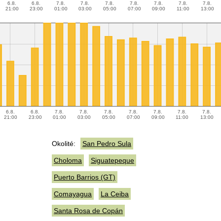
6.8.
6.8.
7.8.
7.8.
7.8.
7.8.
7.8.
7.8.
7.8.
21:00
23:00
01:00
03:00
05:00
07:00
09:00
11:00
13:00
6.8.
6.8.
7.8.
7.8.
7.8.
7.8.
7.8.
7.8.
7.8.
21:00
23:00
01:00
03:00
05:00
07:00
09:00
11:00
13:00
Okolité:
San Pedro Sula
Choloma
Siguatepeque
Puerto Barrios (GT)
Comayagua
La Ceiba
Santa Rosa de Copán