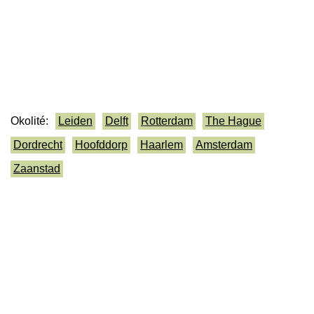
Okolité:
Leiden
Delft
Rotterdam
The Hague
Dordrecht
Hoofddorp
Haarlem
Amsterdam
Zaanstad