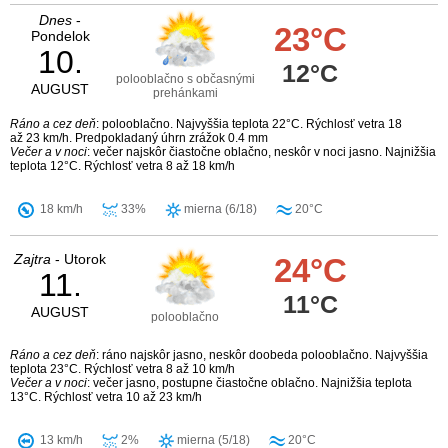
Dnes
-
23°C
Pondelok
10.
12°C
polooblačno s občasnými
AUGUST
prehánkami
Ráno a cez deň
: polooblačno. Najvyššia teplota 22°C. Rýchlosť vetra 18
až 23 km/h. Predpokladaný úhrn zrážok 0.4 mm
Večer a v noci
: večer najskôr čiastočne oblačno, neskôr v noci jasno. Najnižšia
teplota 12°C. Rýchlosť vetra 8 až 18 km/h
18 km/h
33%
mierna (6/18)
20°C
Zajtra
- Utorok
24°C
11.
11°C
AUGUST
polooblačno
Ráno a cez deň
: ráno najskôr jasno, neskôr doobeda polooblačno. Najvyššia
teplota 23°C. Rýchlosť vetra 8 až 10 km/h
Večer a v noci
: večer jasno, postupne čiastočne oblačno. Najnižšia teplota
13°C. Rýchlosť vetra 10 až 23 km/h
13 km/h
2%
mierna (5/18)
20°C