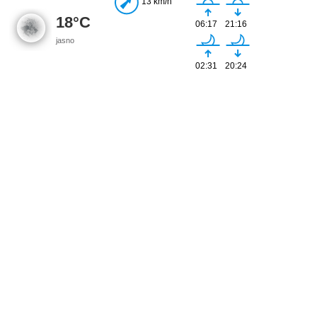
13 km/h
18°C
06:17
21:16
jasno
02:31
20:24