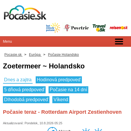
Pocasie.sk
>
Európa
>
Počasie Holandsko
Zoetermeer ~ Holandsko
Dnes a zajtra
Hodinová predpoveď
5 dňová predpoveď
Počasie na 14 dní
Dlhodobá predpoveď
Víkend
Počasie teraz - Rotterdam Airport Zestienhoven
Aktualizované: Pondelok, 10.8.2026 05:25