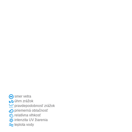
smer vetra
úhrn zrážok
pravdepodobnosť zrážok
priemerná oblačnosť
relatívna vlhkosť
intenzita UV žiarenia
teplota vody