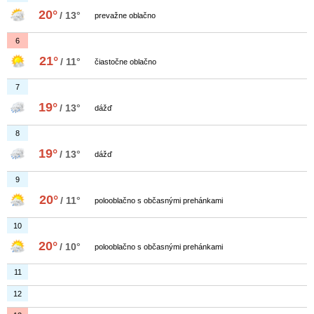
20°
/ 13°
prevažne oblačno
6
21°
/ 11°
čiastočne oblačno
7
19°
/ 13°
dážď
8
19°
/ 13°
dážď
9
20°
/ 11°
polooblačno s občasnými prehánkami
10
20°
/ 10°
polooblačno s občasnými prehánkami
11
12