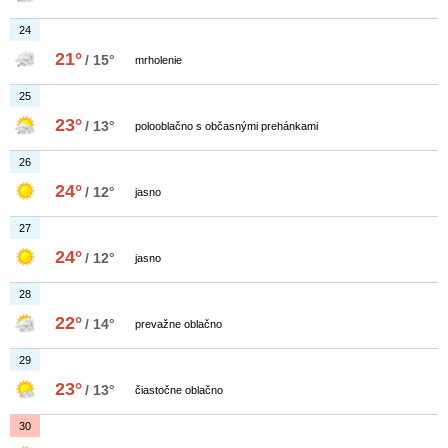
24
21°
/ 15°
mrholenie
25
23°
/ 13°
polooblačno s občasnými prehánkami
26
24°
/ 12°
jasno
27
24°
/ 12°
jasno
28
22°
/ 14°
prevažne oblačno
29
23°
/ 13°
čiastočne oblačno
30