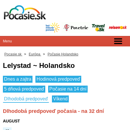
Pocasie.sk
>
Európa
>
Počasie Holandsko
Lelystad ~ Holandsko
Dnes a zajtra
Hodinová predpoveď
5 dňová predpoveď
Počasie na 14 dní
Dlhodobá predpoveď
Víkend
Dlhodobá predpoveď počasia - na 32 dní
AUGUST