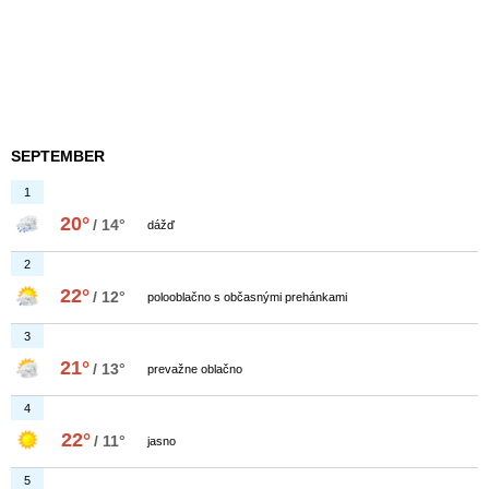
SEPTEMBER
1
20°
/ 14°
dážď
2
22°
/ 12°
polooblačno s občasnými prehánkami
3
21°
/ 13°
prevažne oblačno
4
22°
/ 11°
jasno
5