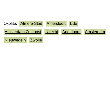
Okolité:
Almere-Stad
Amersfoort
Ede
Amsterdam-Zuidoost
Utrecht
Apeldoorn
Amsterdam
Nieuwegein
Zwolle