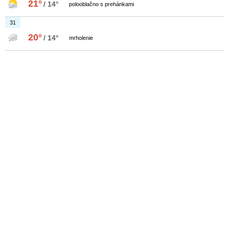
21°
/ 14°
polooblačno s prehánkami
31
20°
/ 14°
mrholenie