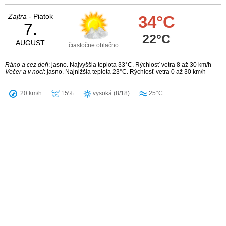
Zajtra
- Piatok
34°C
7.
22°C
AUGUST
čiastočne oblačno
Ráno a cez deň
: jasno. Najvyššia teplota 33°C. Rýchlosť vetra 8 až 30 km/h
Večer a v noci
: jasno. Najnižšia teplota 23°C. Rýchlosť vetra 0 až 30 km/h
20 km/h
15%
vysoká (8/18)
25°C