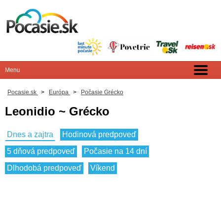
Pocasie.sk
>
Európa
>
Počasie Grécko
Leonidio ~ Grécko
Dnes a zajtra
Hodinová predpoveď
5 dňová predpoveď
Počasie na 14 dní
Dlhodobá predpoveď
Víkend