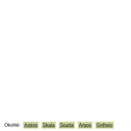
Okolité:
Astros
Skala
Sparta
Argos
Gytheio