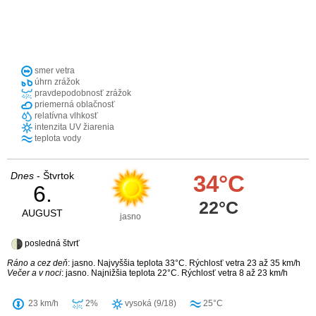
smer vetra
úhrn zrážok
pravdepodobnosť zrážok
priemerná oblačnosť
relatívna vlhkosť
intenzita UV žiarenia
teplota vody
Dnes
- Štvrtok
34°C
6.
22°C
AUGUST
jasno
posledná štvrť
Ráno a cez deň
: jasno. Najvyššia teplota 33°C. Rýchlosť vetra 23 až 35 km/h
Večer a v noci
: jasno. Najnižšia teplota 22°C. Rýchlosť vetra 8 až 23 km/h
23 km/h
2%
vysoká (9/18)
25°C