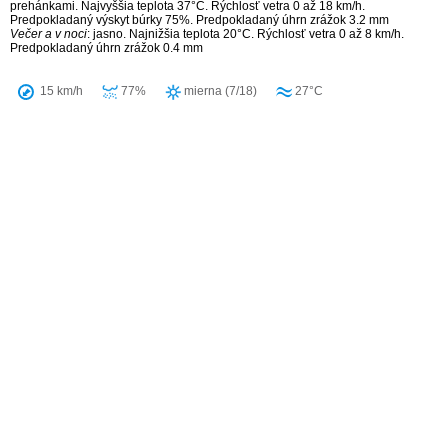
prehánkami. Najvyššia teplota 37°C. Rýchlosť vetra 0 až 18 km/h.
Predpokladaný výskyt búrky 75%. Predpokladaný úhrn zrážok 3.2 mm
Večer a v noci
: jasno. Najnižšia teplota 20°C. Rýchlosť vetra 0 až 8 km/h.
Predpokladaný úhrn zrážok 0.4 mm
15 km/h
77%
mierna (7/18)
27°C