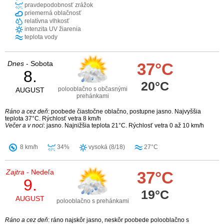
pravdepodobnosť zrážok
priemerná oblačnosť
relatívna vlhkosť
intenzita UV žiarenia
teplota vody
Dnes
- Sobota
37°C
8.
20°C
polooblačno s občasnými
AUGUST
prehánkami
Ráno a cez deň
: poobede čiastočne oblačno, postupne jasno. Najvyššia
teplota 37°C. Rýchlosť vetra 8 km/h
Večer a v noci
: jasno. Najnižšia teplota 21°C. Rýchlosť vetra 0 až 10 km/h
8 km/h
34%
vysoká (8/18)
27°C
Zajtra
- Nedeľa
37°C
9.
19°C
AUGUST
polooblačno s prehánkami
Ráno a cez deň
: ráno najskôr jasno, neskôr poobede polooblačno s