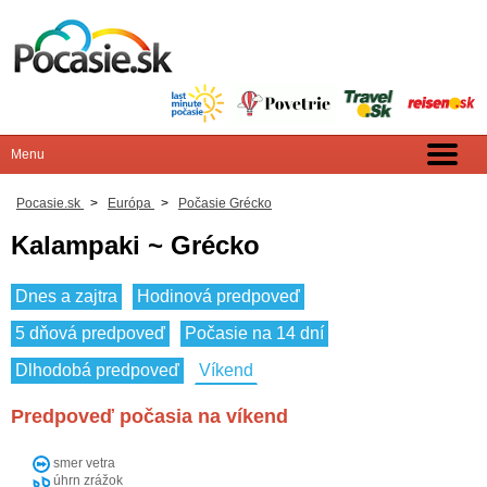
Pocasie.sk
>
Európa
>
Počasie Grécko
Kalampaki ~ Grécko
Dnes a zajtra
Hodinová predpoveď
5 dňová predpoveď
Počasie na 14 dní
Dlhodobá predpoveď
Víkend
Predpoveď počasia na víkend
smer vetra
úhrn zrážok