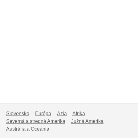
Slovensko
Európa
Ázia
Afrika
Severná a stredná Amerika
Južná Amerika
Austrália a Oceánia