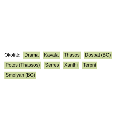
Okolité:
Drama
Kavala
Thasos
Dospat (BG)
Potos (Thassos)
Serres
Xanthi
Terpní
Smolyan (BG)