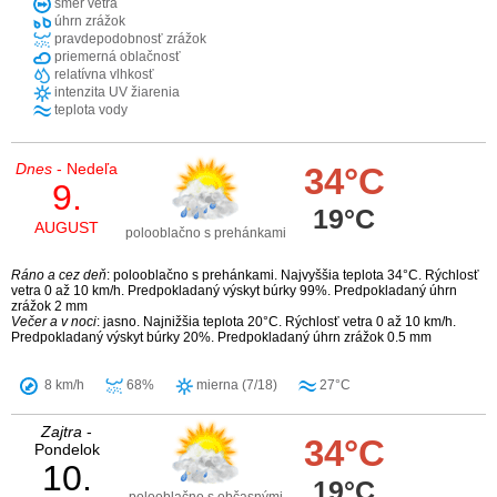
smer vetra
úhrn zrážok
pravdepodobnosť zrážok
priemerná oblačnosť
relatívna vlhkosť
intenzita UV žiarenia
teplota vody
Dnes
- Nedeľa
34°C
9.
19°C
AUGUST
polooblačno s prehánkami
Ráno a cez deň
: polooblačno s prehánkami. Najvyššia teplota 34°C. Rýchlosť
vetra 0 až 10 km/h. Predpokladaný výskyt búrky 99%. Predpokladaný úhrn
zrážok 2 mm
Večer a v noci
: jasno. Najnižšia teplota 20°C. Rýchlosť vetra 0 až 10 km/h.
Predpokladaný výskyt búrky 20%. Predpokladaný úhrn zrážok 0.5 mm
8 km/h
68%
mierna (7/18)
27°C
Zajtra
-
34°C
Pondelok
10.
19°C