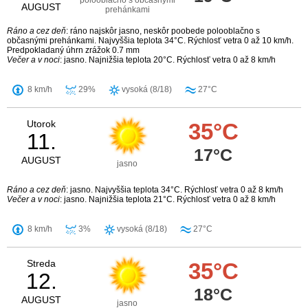
polooblačno s občasnými
AUGUST
prehánkami
Ráno a cez deň
: ráno najskôr jasno, neskôr poobede polooblačno s
občasnými prehánkami. Najvyššia teplota 34°C. Rýchlosť vetra 0 až 10 km/h.
Predpokladaný úhrn zrážok 0.7 mm
Večer a v noci
: jasno. Najnižšia teplota 20°C. Rýchlosť vetra 0 až 8 km/h
8 km/h
29%
vysoká (8/18)
27°C
Utorok
35°C
11.
17°C
AUGUST
jasno
Ráno a cez deň
: jasno. Najvyššia teplota 34°C. Rýchlosť vetra 0 až 8 km/h
Večer a v noci
: jasno. Najnižšia teplota 21°C. Rýchlosť vetra 0 až 8 km/h
8 km/h
3%
vysoká (8/18)
27°C
Streda
35°C
12.
18°C
AUGUST
jasno