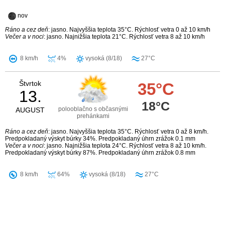
nov
Ráno a cez deň
: jasno. Najvyššia teplota 35°C. Rýchlosť vetra 0 až 10 km/h
Večer a v noci
: jasno. Najnižšia teplota 21°C. Rýchlosť vetra 8 až 10 km/h
8 km/h
4%
vysoká (8/18)
27°C
Štvrtok
35°C
13.
18°C
polooblačno s občasnými
AUGUST
prehánkami
Ráno a cez deň
: jasno. Najvyššia teplota 35°C. Rýchlosť vetra 0 až 8 km/h.
Predpokladaný výskyt búrky 34%. Predpokladaný úhrn zrážok 0.1 mm
Večer a v noci
: jasno. Najnižšia teplota 24°C. Rýchlosť vetra 8 až 10 km/h.
Predpokladaný výskyt búrky 87%. Predpokladaný úhrn zrážok 0.8 mm
8 km/h
64%
vysoká (8/18)
27°C