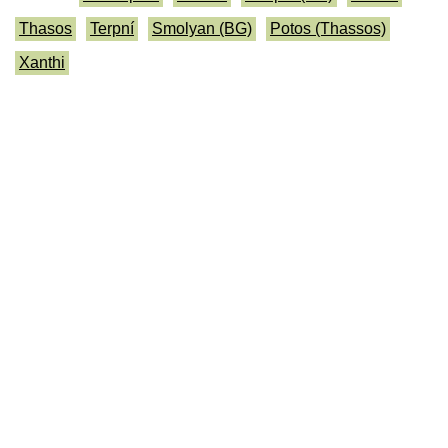
Thasos
Terpní
Smolyan (BG)
Potos (Thassos)
Xanthi