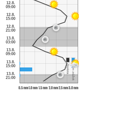
12.8.
09:00
12.8.
15:00
12.8.
21:00
13.8.
03:00
13.8.
09:00
13.8.
15:00
Teplota
Úhrn zrážok
13.8.
21:00
0.5 mm
1.0 mm
1.5 mm
2.0 mm
2.5 mm
3.0 mm