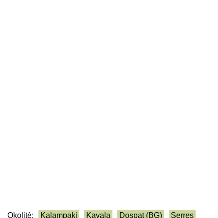
Okolité:
Kalampaki
Kavala
Dospat (BG)
Serres