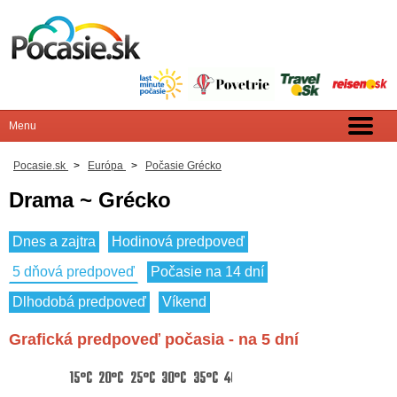
Pocasie.sk
>
Európa
>
Počasie Grécko
Drama ~ Grécko
Dnes a zajtra
Hodinová predpoveď
5 dňová predpoveď
Počasie na 14 dní
Dlhodobá predpoveď
Víkend
Grafická predpoveď počasia - na 5 dní
15°C
20°C
25°C
30°C
35°C
40°C