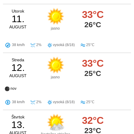
Utorok
33°C
11.
26°C
AUGUST
jasno
38 km/h
2%
vysoká (8/18)
25°C
Streda
33°C
12.
25°C
AUGUST
jasno
nov
38 km/h
2%
vysoká (8/18)
25°C
Štvrtok
32°C
13.
23°C
AUGUST