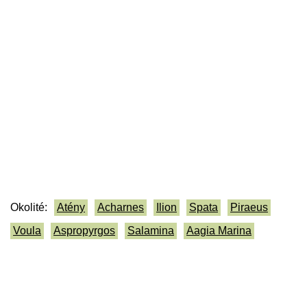
Okolité:
Atény
Acharnes
Ilion
Spata
Piraeus
Voula
Aspropyrgos
Salamina
Aagia Marina