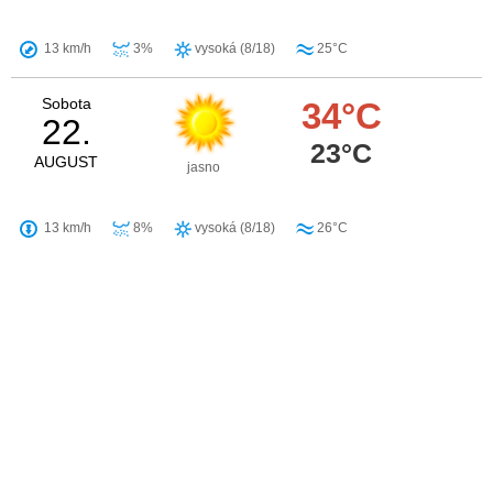
13 km/h
3%
vysoká (8/18)
25°C
Sobota
34°C
22.
23°C
AUGUST
jasno
13 km/h
8%
vysoká (8/18)
26°C