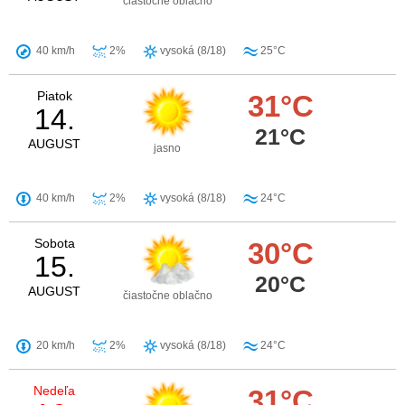
čiastočne oblačno
40 km/h
2%
vysoká (8/18)
25°C
Piatok
31°C
14.
21°C
AUGUST
jasno
40 km/h
2%
vysoká (8/18)
24°C
Sobota
30°C
15.
20°C
AUGUST
čiastočne oblačno
20 km/h
2%
vysoká (8/18)
24°C
Nedeľa
31°C