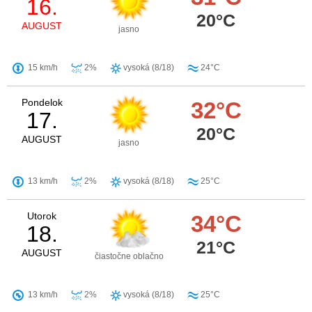
16.
20°C
AUGUST
jasno
15 km/h
2%
vysoká (8/18)
24°C
Pondelok
32°C
17.
20°C
AUGUST
jasno
13 km/h
2%
vysoká (8/18)
25°C
Utorok
34°C
18.
21°C
AUGUST
čiastočne oblačno
13 km/h
2%
vysoká (8/18)
25°C