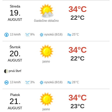
Streda
34°C
19.
22°C
AUGUST
čiastočne oblačno
13 km/h
9%
vysoká (8/18)
25°C
Štvrtok
34°C
20.
22°C
AUGUST
jasno
prvá štvrť
13 km/h
3%
vysoká (8/18)
26°C
Piatok
34°C
21.
23°C
AUGUST
jasno