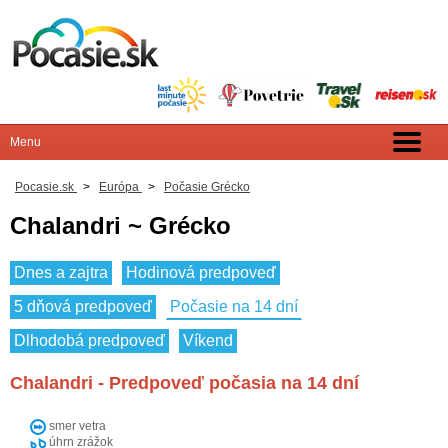
Pocasie.sk
>
Európa
>
Počasie Grécko
Chalandri ~ Grécko
Dnes a zajtra
Hodinová predpoveď
5 dňová predpoveď
Počasie na 14 dní
Dlhodobá predpoveď
Víkend
Chalandri - Predpoveď počasia na 14 dní
smer vetra
úhrn zrážok