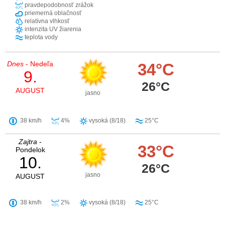
pravdepodobnosť zrážok
priemerná oblačnosť
relatívna vlhkosť
intenzita UV žiarenia
teplota vody
Dnes
- Nedeľa
34°C
9.
26°C
AUGUST
jasno
38 km/h
4%
vysoká (8/18)
25°C
Zajtra
-
33°C
Pondelok
10.
26°C
jasno
AUGUST
38 km/h
2%
vysoká (8/18)
25°C