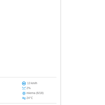
13 km/h
2%
mierna (6/18)
24°C