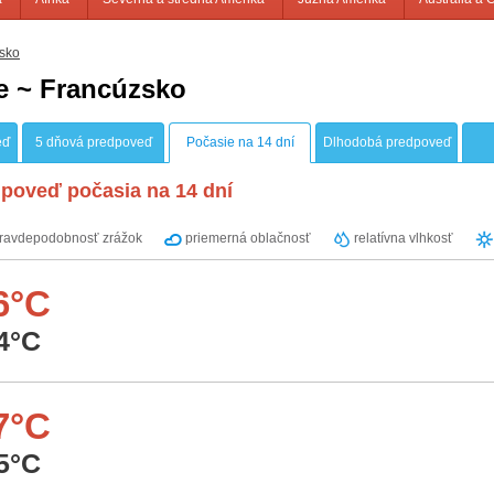
sko
e ~ Francúzsko
eď
5 dňová predpoveď
Počasie na 14 dní
Dlhodobá predpoveď
poveď počasia na 14 dní
ravdepodobnosť zrážok
priemerná oblačnosť
relatívna vlhkosť
6°C
4°C
7°C
5°C