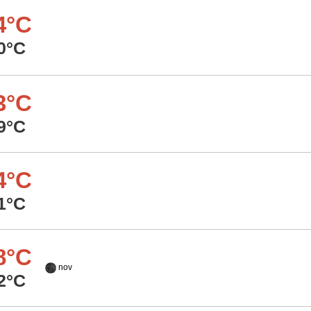
4°C
0°C
3°C
9°C
4°C
1°C
8°C
nov
2°C