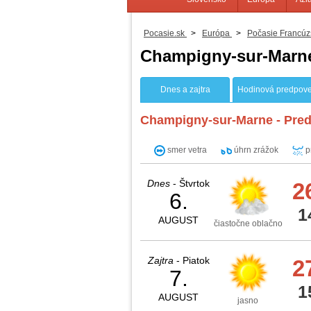
Pocasie.sk
>
Európa
>
Počasie Francúz
Champigny-sur-Marn
Dnes a zajtra
Hodinová predpov
Champigny-sur-Marne - Pred
smer vetra
úhrn zrážok
p
Dnes
- Štvrtok
2
6.
1
AUGUST
čiastočne oblačno
Zajtra
- Piatok
2
7.
1
AUGUST
jasno