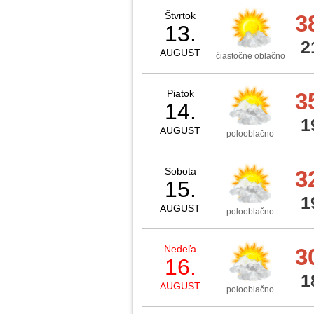
Štvrtok
3
13.
2
AUGUST
čiastočne oblačno
Piatok
3
14.
1
AUGUST
polooblačno
Sobota
3
15.
1
AUGUST
polooblačno
Nedeľa
3
16.
1
AUGUST
polooblačno