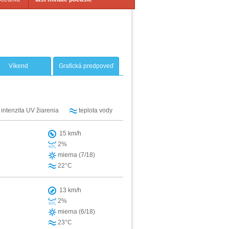
Víkend
Grafická predpoveď
intenzita UV žiarenia
teplota vody
15 km/h
2%
mierna (7/18)
22°C
13 km/h
2%
mierna (6/18)
23°C