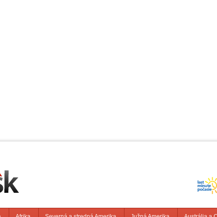
a
Afrika
Severná a stredná Amerika
Južná Amerika
Austrália a 