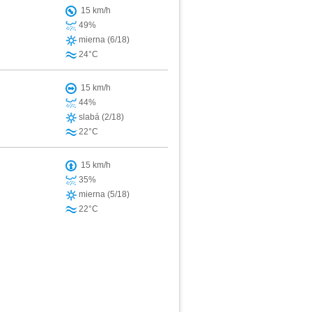
15 km/h
49%
mierna (6/18)
24°C
15 km/h
44%
slabá (2/18)
22°C
15 km/h
35%
mierna (5/18)
22°C