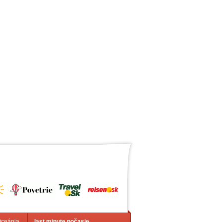
Oceánia
last minute počasie