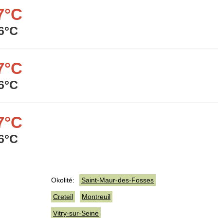
7°C
6°C
7°C
6°C
7°C
6°C
Okolité:
Saint-Maur-des-Fosses
Creteil
Montreuil
Vitry-sur-Seine