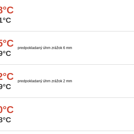
8°C
1°C
5°C
predpokladaný úhrn zrážok 6 mm
9°C
2°C
predpokladaný úhrn zrážok 2 mm
9°C
0°C
8°C