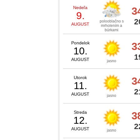
Nedeľa
3
9.
2
polooblačno s
AUGUST
mrholením a
búrkami
Pondelok
3
10.
1
AUGUST
jasno
Utorok
3
11.
2
AUGUST
jasno
Streda
3
12.
2
AUGUST
jasno