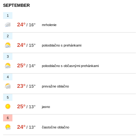
SEPTEMBER
1
24°
/ 16°
mrholenie
2
24°
/ 15°
polooblačno s prehánkami
3
25°
/ 14°
polooblačno s občasnými prehánkami
4
23°
/ 15°
prevažne oblačno
5
25°
/ 13°
jasno
6
24°
/ 13°
čiastočne oblačno