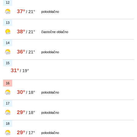
12
37°
/ 21°
polooblačno
13
38°
/ 21°
čiastočne oblačno
14
36°
/ 21°
polooblačno
15
31°
/ 19°
16
30°
/ 18°
polooblačno
17
29°
/ 18°
polooblačno
18
29°
/ 17°
polooblačno