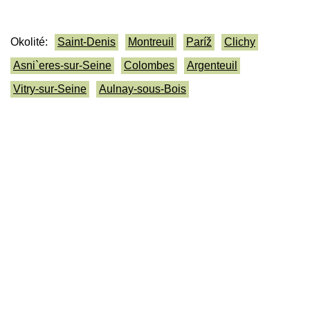
Okolité:
Saint-Denis
Montreuil
Paríž
Clichy
Asni`eres-sur-Seine
Colombes
Argenteuil
Vitry-sur-Seine
Aulnay-sous-Bois