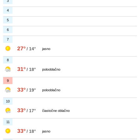
3
4
5
6
7
27°
/ 14°
jasno
8
31°
/ 18°
polooblačno
9
33°
/ 19°
polooblačno
10
33°
/ 17°
čiastočne oblačno
11
33°
/ 18°
jasno