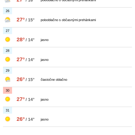
/ 16°
polooblačno s občasnými prehánkami
26
27°
/ 15°
polooblačno s občasnými prehánkami
27
28°
/ 14°
jasno
28
27°
/ 14°
jasno
29
26°
/ 15°
čiastočne oblačno
30
27°
/ 14°
jasno
31
26°
/ 14°
jasno