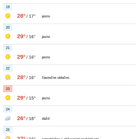
19
28°
/ 17°
jasno
20
29°
/ 16°
jasno
21
29°
/ 16°
jasno
22
28°
/ 16°
čiastočne oblačno
23
29°
/ 15°
jasno
24
26°
/ 18°
dážď
25
27°