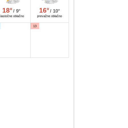
18°
16°
/ 9°
/ 10°
čiastočne oblačno
prevažne oblačno
13