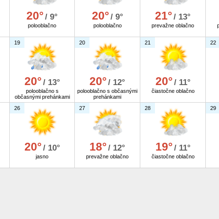
20°
20°
21°
/ 9°
/ 9°
/ 13°
polooblačno
polooblačno
prevažne oblačno
19
20
21
22
20°
20°
20°
/ 13°
/ 12°
/ 11°
polooblačno s
polooblačno s občasnými
čiastočne oblačno
občasnými prehánkami
prehánkami
26
27
28
29
20°
18°
19°
/ 10°
/ 12°
/ 11°
jasno
prevažne oblačno
čiastočne oblačno