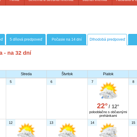
eď
5 dňová predpoveď
Počasie na 14 dní
Dlhodobá predpoveď
 - na 32 dní
Streda
Štvrtok
Piatok
5
6
7
8
22°
/ 12°
polooblačno s občasnými
prehánkami
12
13
14
15