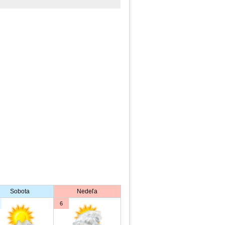
Sobota
Nedeľa
6