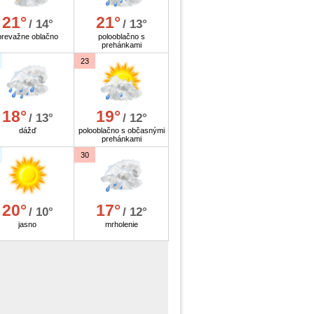
21°
21°
/ 14°
/ 13°
prevažne oblačno
polooblačno s
prehánkami
23
18°
19°
/ 13°
/ 12°
dážď
polooblačno s občasnými
prehánkami
30
20°
17°
/ 10°
/ 12°
jasno
mrholenie