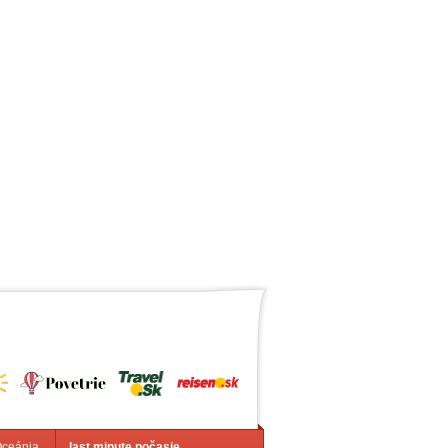
Oceánia
last minute počasie