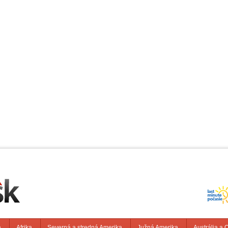
a
Afrika
Severná a stredná Amerika
Južná Amerika
Austrália a 