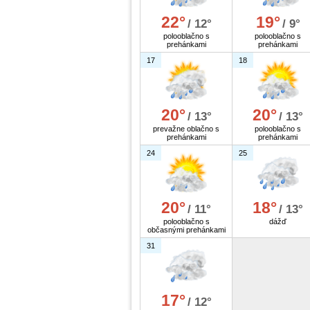
22°
19°
/ 12°
/ 9°
polooblačno s
polooblačno s
prehánkami
prehánkami
17
18
20°
20°
/ 13°
/ 13°
prevažne oblačno s
polooblačno s
prehánkami
prehánkami
24
25
20°
18°
/ 11°
/ 13°
polooblačno s
dážď
občasnými prehánkami
31
17°
/ 12°