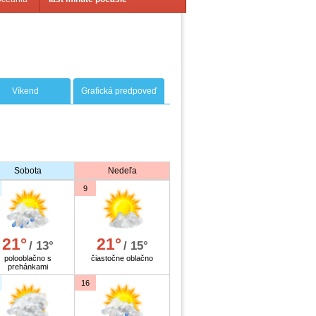
Víkend
Grafická predpoveď
Sobota
Nedeľa
9
21°
21°
/ 13°
/ 15°
polooblačno s
čiastočne oblačno
prehánkami
16