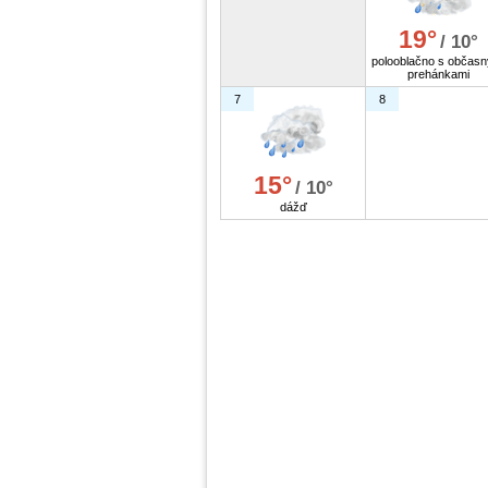
19°
/ 10°
polooblačno s občasn
prehánkami
7
8
15°
/ 10°
dážď