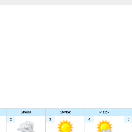
Streda
Štvrtok
Piatok
2
3
4
5