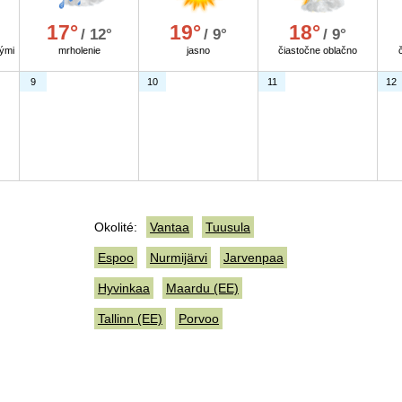
17°
19°
18°
/ 12°
/ 9°
/ 9°
ými
mrholenie
jasno
čiastočne oblačno
9
10
11
12
Okolité:
Vantaa
Tuusula
Espoo
Nurmijärvi
Jarvenpaa
Hyvinkaa
Maardu (EE)
Tallinn (EE)
Porvoo