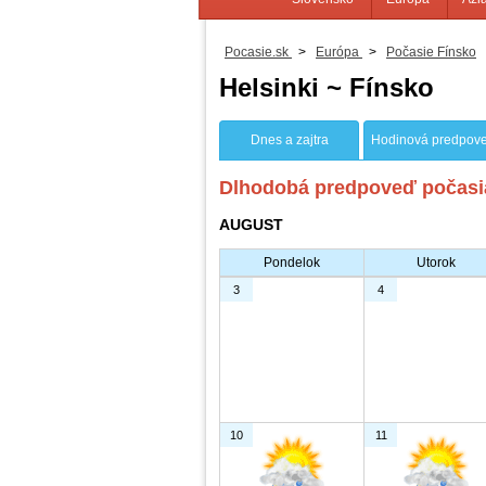
Pocasie.sk
>
Európa
>
Počasie Fínsko
Helsinki ~ Fínsko
Dnes a zajtra
Hodinová predpov
Dlhodobá predpoveď počasia
AUGUST
Pondelok
Utorok
3
4
10
11