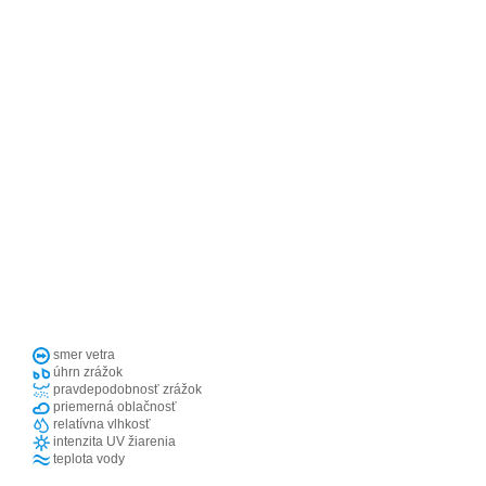
smer vetra
úhrn zrážok
pravdepodobnosť zrážok
priemerná oblačnosť
relatívna vlhkosť
intenzita UV žiarenia
teplota vody