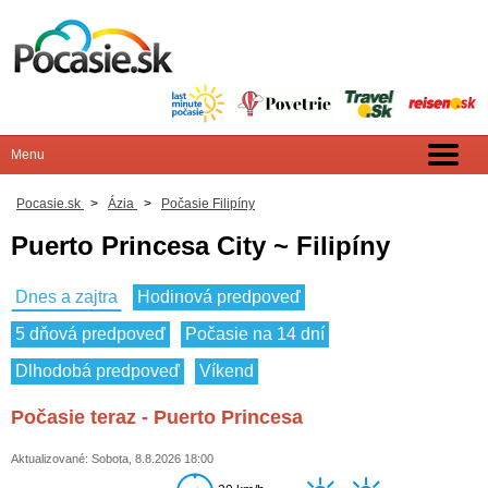
Pocasie.sk
>
Ázia
>
Počasie Filipíny
Puerto Princesa City ~ Filipíny
Dnes a zajtra
Hodinová predpoveď
5 dňová predpoveď
Počasie na 14 dní
Dlhodobá predpoveď
Víkend
Počasie teraz - Puerto Princesa
Aktualizované: Sobota, 8.8.2026 18:00