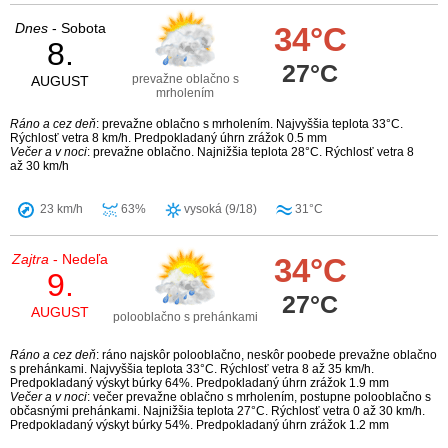
Dnes
- Sobota
34°C
8.
27°C
prevažne oblačno s
AUGUST
mrholením
Ráno a cez deň
: prevažne oblačno s mrholením. Najvyššia teplota 33°C.
Rýchlosť vetra 8 km/h. Predpokladaný úhrn zrážok 0.5 mm
Večer a v noci
: prevažne oblačno. Najnižšia teplota 28°C. Rýchlosť vetra 8
až 30 km/h
23 km/h
63%
vysoká (9/18)
31°C
Zajtra
- Nedeľa
34°C
9.
27°C
AUGUST
polooblačno s prehánkami
Ráno a cez deň
: ráno najskôr polooblačno, neskôr poobede prevažne oblačno
s prehánkami. Najvyššia teplota 33°C. Rýchlosť vetra 8 až 35 km/h.
Predpokladaný výskyt búrky 64%. Predpokladaný úhrn zrážok 1.9 mm
Večer a v noci
: večer prevažne oblačno s mrholením, postupne polooblačno s
občasnými prehánkami. Najnižšia teplota 27°C. Rýchlosť vetra 0 až 30 km/h.
Predpokladaný výskyt búrky 54%. Predpokladaný úhrn zrážok 1.2 mm