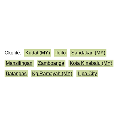
Okolité:
Kudat (MY)
Iloilo
Sandakan (MY)
Mansilingan
Zamboanga
Kota Kinabalu (MY)
Batangas
Kg Ramayah (MY)
Lipa City