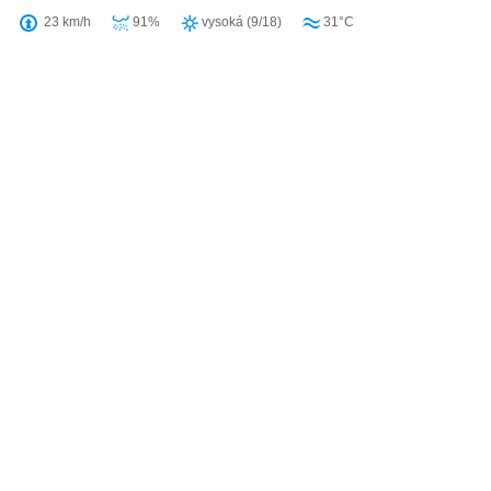
23 km/h
91%
vysoká (9/18)
31°C