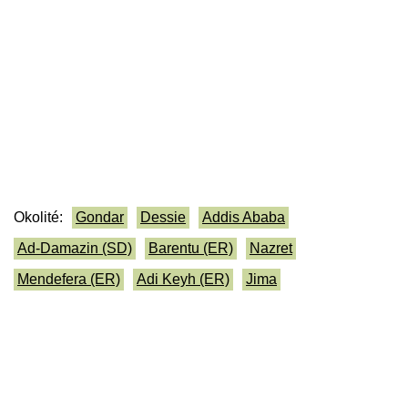
Okolité:
Gondar
Dessie
Addis Ababa
Ad-Damazin (SD)
Barentu (ER)
Nazret
Mendefera (ER)
Adi Keyh (ER)
Jima