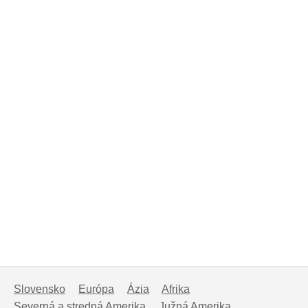
Slovensko
Európa
Ázia
Afrika
Severná a stredná Amerika
Južná Amerika