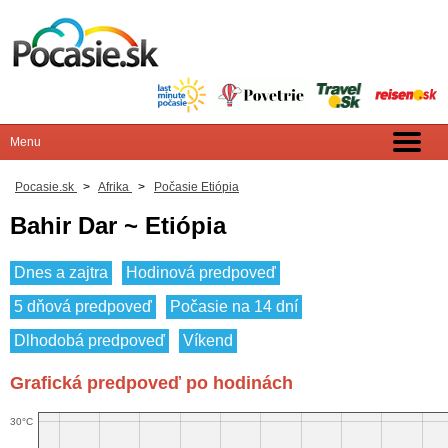
Pocasie.sk
>
Afrika
>
Počasie Etiópia
Bahir Dar ~ Etiópia
Dnes a zajtra
Hodinová predpoveď
5 dňová predpoveď
Počasie na 14 dní
Dlhodobá predpoveď
Víkend
Grafická predpoveď po hodinách
30°C