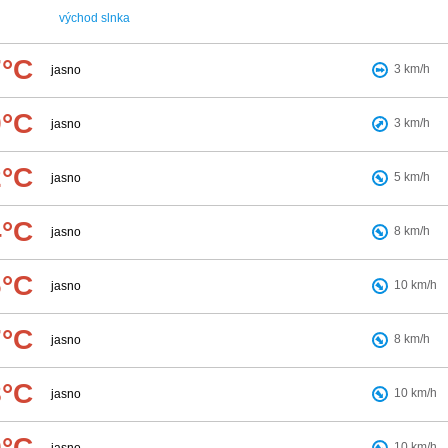
východ slnka
7°C
3
km/h
jasno
9°C
3
km/h
jasno
2°C
5
km/h
jasno
4°C
8
km/h
jasno
6°C
10
km/h
jasno
7°C
8
km/h
jasno
8°C
10
km/h
jasno
9°C
10
km/h