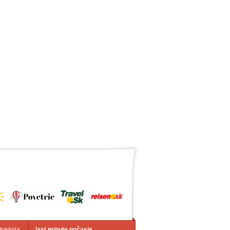
Oceánia
last minute počasie