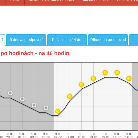
eď
5 dňová predpoveď
Počasie na 14 dní
Dlhodobá predpoveď
po hodinách - na 46 hodín
.
8.8.
9.8.
9.8.
9.8.
9.8.
9.8.
9.8.
9.8.
9.8.
9.8.
9.8.
00
23:00
01:00
03:00
05:00
07:00
09:00
11:00
13:00
15:00
17:00
19:00