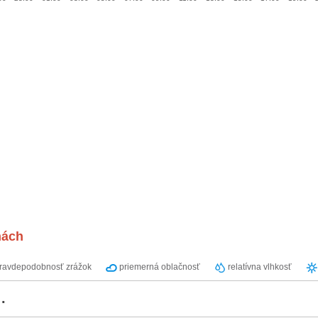
nách
ravdepodobnosť zrážok
priemerná oblačnosť
relatívna vlhkosť
.