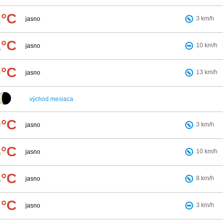
2°C
3
km/h
jasno
1°C
10
km/h
jasno
0°C
13
km/h
jasno
východ mesiaca
9°C
3
km/h
jasno
8°C
10
km/h
jasno
8°C
8
km/h
jasno
7°C
3
km/h
jasno