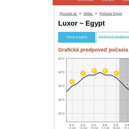
Pocasie.sk
>
Afrika
>
Počasie Egypt
Luxor ~ Egypt
Dnes a zajtra
Hodinová predpov
Grafická predpoveď počasia 
45°C
40°C
35°C
30°C
25°C
8.8.
8.8.
8.8.
8.8.
8.8.
8.8
11:00
13:00
15:00
17:00
19:00
21: