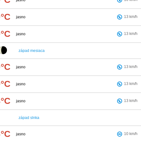
jasno
0°C
13
km/h
jasno
0°C
13
km/h
jasno
západ mesiaca
0°C
13
km/h
jasno
9°C
13
km/h
jasno
8°C
13
km/h
jasno
západ slnka
6°C
10
km/h
jasno