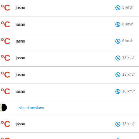
3°C
5
km/h
jasno
5°C
8
km/h
jasno
6°C
8
km/h
jasno
8°C
13
km/h
jasno
9°C
13
km/h
jasno
9°C
10
km/h
jasno
západ mesiaca
0°C
13
km/h
jasno