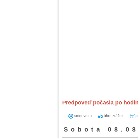
Predpoveď počasia po hodi
smer vetra
úhrn zrážok
p
Sobota 08.08