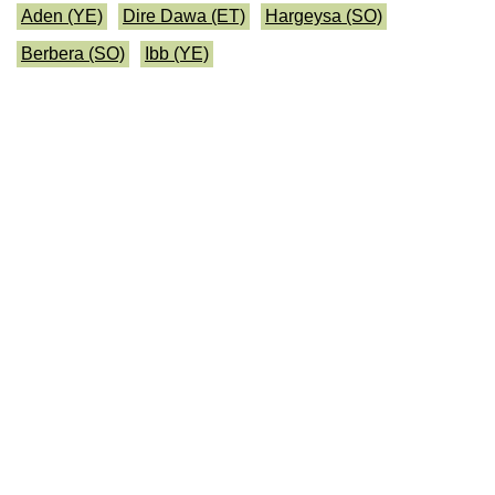
Aden (YE)
Dire Dawa (ET)
Hargeysa (SO)
Berbera (SO)
Ibb (YE)