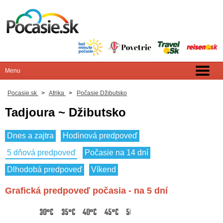
Pocasie.sk
>
Afrika
>
Počasie Džibutsko
Tadjoura ~ Džibutsko
Dnes a zajtra
Hodinová predpoveď
5 dňová predpoveď
Počasie na 14 dní
Dlhodobá predpoveď
Víkend
Grafická predpoveď počasia - na 5 dní
30°C
35°C
40°C
45°C
50°C