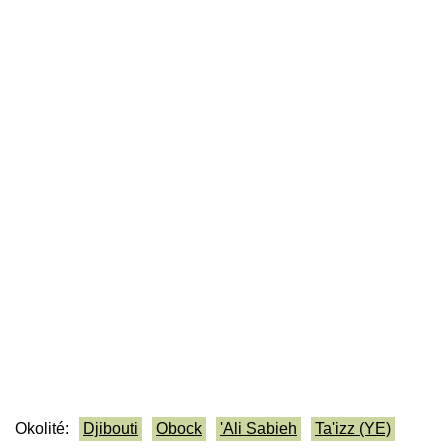
Okolité:
Djibouti
Obock
'Ali Sabieh
Ta'izz (YE)