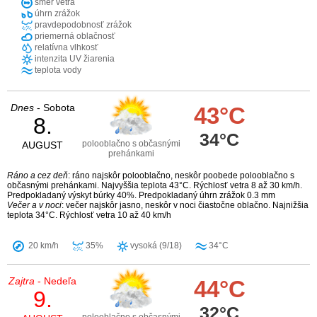
smer vetra
úhrn zrážok
pravdepodobnosť zrážok
priemerná oblačnosť
relatívna vlhkosť
intenzita UV žiarenia
teplota vody
Dnes
- Sobota
43°C
8.
34°C
polooblačno s občasnými
AUGUST
prehánkami
Ráno a cez deň
: ráno najskôr polooblačno, neskôr poobede polooblačno s
občasnými prehánkami. Najvyššia teplota 43°C. Rýchlosť vetra 8 až 30 km/h.
Predpokladaný výskyt búrky 40%. Predpokladaný úhrn zrážok 0.3 mm
Večer a v noci
: večer najskôr jasno, neskôr v noci čiastočne oblačno. Najnižšia
teplota 34°C. Rýchlosť vetra 10 až 40 km/h
20 km/h
35%
vysoká (9/18)
34°C
Zajtra
- Nedeľa
44°C
9.
32°C