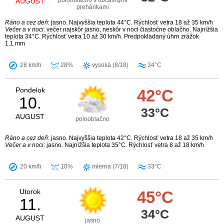
polooblačno s občasnými
AUGUST
prehánkami
Ráno a cez deň
: jasno. Najvyššia teplota 44°C. Rýchlosť vetra 18 až 35 km/h
Večer a v noci
: večer najskôr jasno, neskôr v noci čiastočne oblačno. Najnižšia
teplota 34°C. Rýchlosť vetra 10 až 30 km/h. Predpokladaný úhrn zrážok
1.1 mm
28 km/h
28%
vysoká (8/18)
34°C
Pondelok
42°C
10.
33°C
AUGUST
polooblačno
Ráno a cez deň
: jasno. Najvyššia teplota 42°C. Rýchlosť vetra 18 až 35 km/h
Večer a v noci
: jasno. Najnižšia teplota 35°C. Rýchlosť vetra 8 až 18 km/h
20 km/h
10%
mierna (7/18)
33°C
Utorok
45°C
11.
34°C
AUGUST
jasno