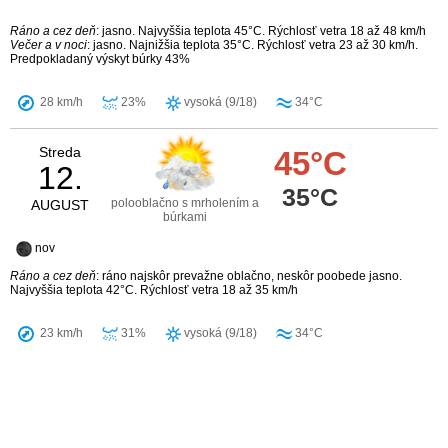
Ráno a cez deň
: jasno. Najvyššia teplota 45°C. Rýchlosť vetra 18 až 48 km/h
Večer a v noci
: jasno. Najnižšia teplota 35°C. Rýchlosť vetra 23 až 30 km/h.
Predpokladaný výskyt búrky 43%
28 km/h
23%
vysoká (9/18)
34°C
Streda
45°C
12.
35°C
polooblačno s mrholením a
AUGUST
búrkami
nov
Ráno a cez deň
: ráno najskôr prevažne oblačno, neskôr poobede jasno.
Najvyššia teplota 42°C. Rýchlosť vetra 18 až 35 km/h
23 km/h
31%
vysoká (9/18)
34°C