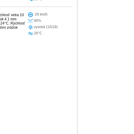
28 km/h
chlosť vetra 10
žok 4.1 mm
96%
 24°C. Rýchlosť
vysoká (10/18)
úhrn zrážok
28°C