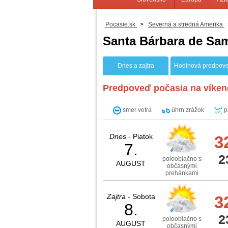
Pocasie.sk
>
Severná a stredná Amerika
Santa Bárbara de Sa
Dnes a zajtra
Hodinová predpov
Predpoveď počasia na víken
smer vetra
úhrn zrážok
p
Dnes
- Piatok
3
7.
2
polooblačno s
AUGUST
občasnými
prehánkami
Zajtra
- Sobota
3
8.
2
polooblačno s
AUGUST
občasnými