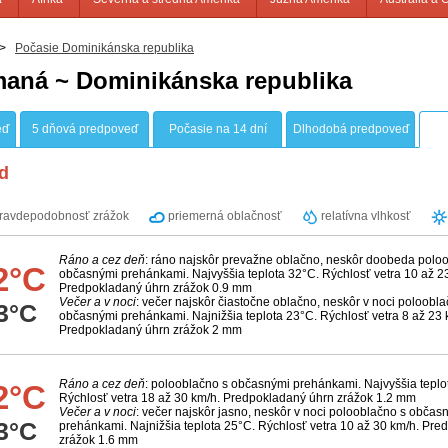
>
Počasie Dominikánska republika
maná ~ Dominikánska republika
eď
5 dňová predpoveď
Počasie na 14 dní
Dlhodobá predpoveď
d
ravdepodobnosť zrážok
priemerná oblačnosť
relatívna vlhkosť
Ráno a cez deň
: ráno najskôr prevažne oblačno, neskôr doobeda polo
2°C
občasnými prehánkami. Najvyššia teplota 32°C. Rýchlosť vetra 10 až 2
Predpokladaný úhrn zrážok 0.9 mm
Večer a v noci
: večer najskôr čiastočne oblačno, neskôr v noci poloobla
3°C
občasnými prehánkami. Najnižšia teplota 23°C. Rýchlosť vetra 8 až 23 
Predpokladaný úhrn zrážok 2 mm
Ráno a cez deň
: polooblačno s občasnými prehánkami. Najvyššia teplo
2°C
Rýchlosť vetra 18 až 30 km/h. Predpokladaný úhrn zrážok 1.2 mm
Večer a v noci
: večer najskôr jasno, neskôr v noci polooblačno s občas
3°C
prehánkami. Najnižšia teplota 25°C. Rýchlosť vetra 10 až 30 km/h. Pr
zrážok 1.6 mm