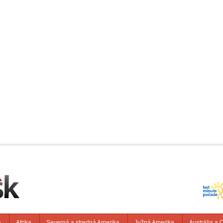
a
Afrika
Severná a stredná Amerika
Južná Amerika
Austrália a 