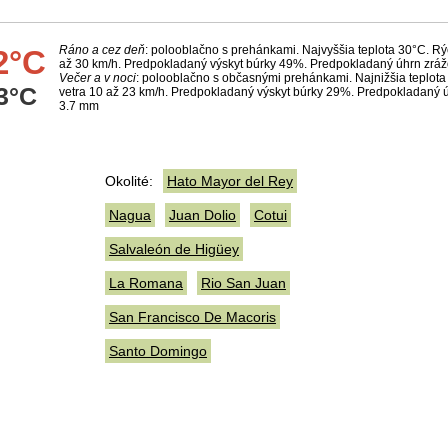
Ráno a cez deň
: polooblačno s prehánkami. Najvyššia teplota 30°C. Rý
2°C
až 30 km/h. Predpokladaný výskyt búrky 49%. Predpokladaný úhrn zrá
Večer a v noci
: polooblačno s občasnými prehánkami. Najnižšia teplota
3°C
vetra 10 až 23 km/h. Predpokladaný výskyt búrky 29%. Predpokladaný 
3.7 mm
Okolité:
Hato Mayor del Rey
Nagua
Juan Dolio
Cotui
Salvaleón de Higüey
La Romana
Rio San Juan
San Francisco De Macoris
Santo Domingo