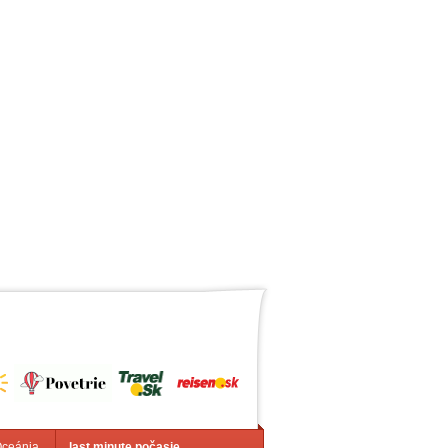
Oceánia
last minute počasie