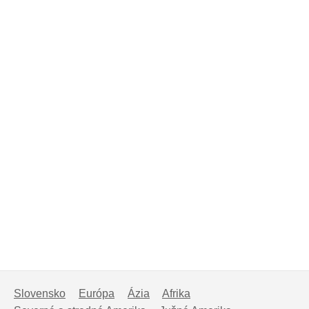
Slovensko
Európa
Ázia
Afrika