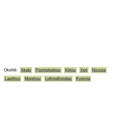
Okolité:
Akaki
Psomolophou
Klirou
Xeri
Nicosia
Lapithos
Morphou
Lythrodhondas
Kyrenia