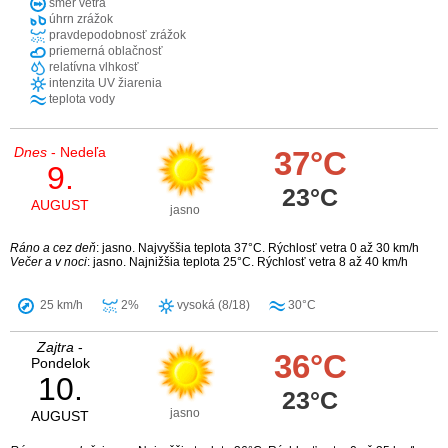
smer vetra
úhrn zrážok
pravdepodobnosť zrážok
priemerná oblačnosť
relatívna vlhkosť
intenzita UV žiarenia
teplota vody
Dnes
- Nedeľa
37°C
9.
23°C
AUGUST
jasno
Ráno a cez deň
: jasno. Najvyššia teplota 37°C. Rýchlosť vetra 0 až 30 km/h
Večer a v noci
: jasno. Najnižšia teplota 25°C. Rýchlosť vetra 8 až 40 km/h
25 km/h
2%
vysoká (8/18)
30°C
Zajtra
-
36°C
Pondelok
10.
23°C
jasno
AUGUST