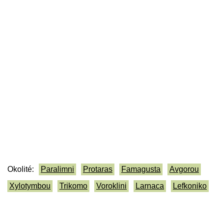
Okolité:
Paralimni
Protaras
Famagusta
Avgorou
Xylotymbou
Trikomo
Voroklini
Larnaca
Lefkoniko