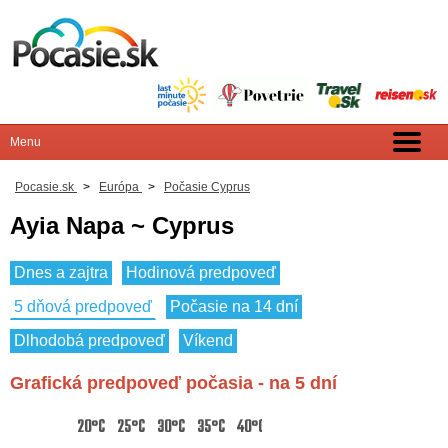
Pocasie.sk
>
Európa
>
Počasie Cyprus
Ayia Napa ~ Cyprus
Dnes a zajtra
Hodinová predpoveď
5 dňová predpoveď
Počasie na 14 dní
Dlhodobá predpoveď
Víkend
Grafická predpoveď počasia - na 5 dní
20°C
25°C
30°C
35°C
40°C