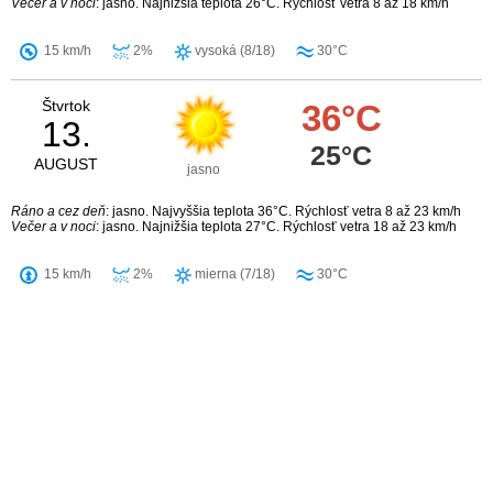
Večer a v noci
: jasno. Najnižšia teplota 26°C. Rýchlosť vetra 8 až 18 km/h
15 km/h
2%
vysoká (8/18)
30°C
Štvrtok
36°C
13.
25°C
AUGUST
jasno
Ráno a cez deň
: jasno. Najvyššia teplota 36°C. Rýchlosť vetra 8 až 23 km/h
Večer a v noci
: jasno. Najnižšia teplota 27°C. Rýchlosť vetra 18 až 23 km/h
15 km/h
2%
mierna (7/18)
30°C