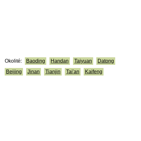
Okolité:
Baoding
Handan
Taiyuan
Datong
Beijing
Jinan
Tianjin
Tai'an
Kaifeng