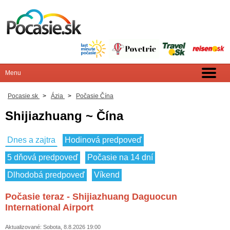
Pocasie.sk
>
Ázia
>
Počasie Čína
Shijiazhuang ~ Čína
Dnes a zajtra
Hodinová predpoveď
5 dňová predpoveď
Počasie na 14 dní
Dlhodobá predpoveď
Víkend
Počasie teraz - Shijiazhuang Daguocun
International Airport
Aktualizované: Sobota, 8.8.2026 19:00