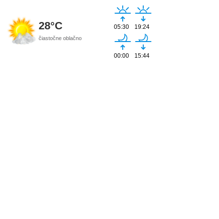
28°C
05:30
19:24
čiastočne oblačno
00:00
15:44