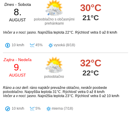
Dnes
- Sobota
30°C
8.
21°C
polooblačno s občasnými
AUGUST
prehánkami
Večer a v noci
: jasno. Najnižšia teplota 22°C. Rýchlosť vetra 0 až 8 km/h
10 km/h
45%
vysoká (8/18)
Zajtra
- Nedeľa
32°C
9.
22°C
AUGUST
polooblačno
Ráno a cez deň
: ráno najskôr prevažne oblačno, neskôr poobede
polooblačno. Najvyššia teplota 31°C. Rýchlosť vetra 0 až 8 km/h
Večer a v noci
: jasno. Najnižšia teplota 23°C. Rýchlosť vetra 0 až 10 km/h
10 km/h
5%
mierna (7/18)