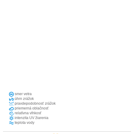
smer vetra
úhrn zrážok
pravdepodobnosť zrážok
priemerná oblačnosť
relatívna vlhkosť
intenzita UV žiarenia
teplota vody