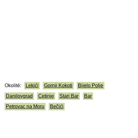
Okolité:
Lekići
Gornji Kokoti
Bijelo Polje
Danilovgrad
Cetinje
Stari Bar
Bar
Petrovac na Moru
Bečići