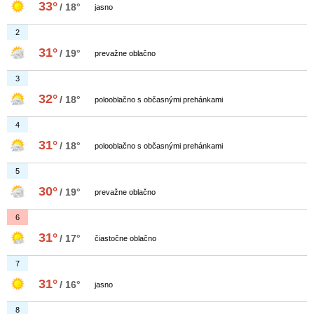
33°
/ 18°
jasno
2
31°
/ 19°
prevažne oblačno
3
32°
/ 18°
polooblačno s občasnými prehánkami
4
31°
/ 18°
polooblačno s občasnými prehánkami
5
30°
/ 19°
prevažne oblačno
6
31°
/ 17°
čiastočne oblačno
7
31°
/ 16°
jasno
8