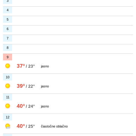
3
4
5
6
7
8
9
37°
/ 23°
jasno
10
39°
/ 22°
jasno
11
40°
/ 24°
jasno
12
40°
/ 25°
čiastočne oblačno