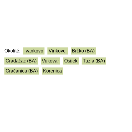
Okolité:
Ivankovo
Vinkovci
Brčko (BA)
Gradačac (BA)
Vukovar
Osijek
Tuzla (BA)
Gračanica (BA)
Korenica