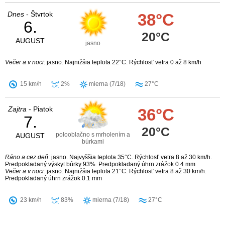
Dnes
- Štvrtok
38°C
6.
20°C
AUGUST
jasno
Večer a v noci
: jasno. Najnižšia teplota 22°C. Rýchlosť vetra 0 až 8 km/h
15 km/h
2%
mierna (7/18)
27°C
Zajtra
- Piatok
36°C
7.
20°C
polooblačno s mrholením a
AUGUST
búrkami
Ráno a cez deň
: jasno. Najvyššia teplota 35°C. Rýchlosť vetra 8 až 30 km/h.
Predpokladaný výskyt búrky 93%. Predpokladaný úhrn zrážok 0.4 mm
Večer a v noci
: jasno. Najnižšia teplota 21°C. Rýchlosť vetra 8 až 30 km/h.
Predpokladaný úhrn zrážok 0.1 mm
23 km/h
83%
mierna (7/18)
27°C