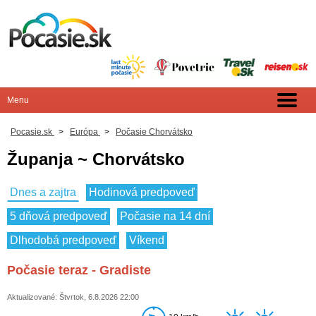
Pocasie.sk
>
Európa
>
Počasie Chorvátsko
Županja ~ Chorvátsko
Dnes a zajtra
Hodinová predpoveď
5 dňová predpoveď
Počasie na 14 dní
Dlhodobá predpoveď
Víkend
Počasie teraz - Gradiste
Aktualizované: Štvrtok, 6.8.2026 22:00