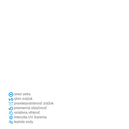
smer vetra
úhrn zrážok
pravdepodobnosť zrážok
priemerná oblačnosť
relatívna vlhkosť
intenzita UV žiarenia
teplota vody