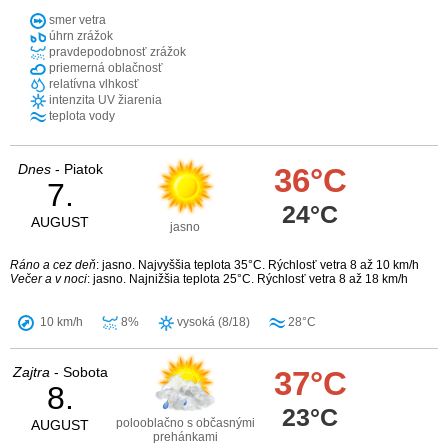
smer vetra
úhrn zrážok
pravdepodobnosť zrážok
priemerná oblačnosť
relatívna vlhkosť
intenzita UV žiarenia
teplota vody
Dnes
- Piatok
36°C
7.
24°C
AUGUST
jasno
Ráno a cez deň
: jasno. Najvyššia teplota 35°C. Rýchlosť vetra 8 až 10 km/h
Večer a v noci
: jasno. Najnižšia teplota 25°C. Rýchlosť vetra 8 až 18 km/h
10 km/h
8%
vysoká (8/18)
28°C
Zajtra
- Sobota
37°C
8.
23°C
polooblačno s občasnými
AUGUST
prehánkami