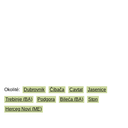
Okolité:
Dubrovnik
Čibača
Cavtat
Jasenice
Trebinje (BA)
Podgora
Bileća (BA)
Ston
Herceg Novi (ME)