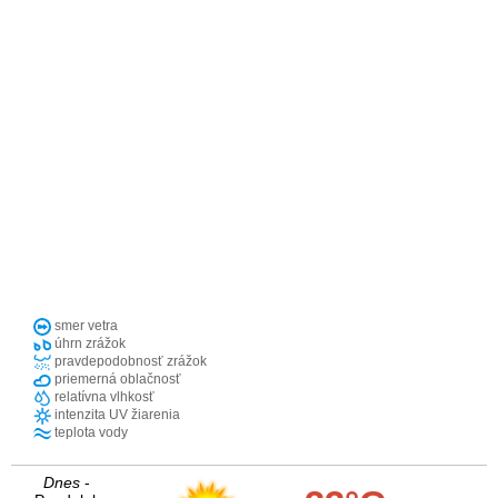
smer vetra
úhrn zrážok
pravdepodobnosť zrážok
priemerná oblačnosť
relatívna vlhkosť
intenzita UV žiarenia
teplota vody
Dnes
-