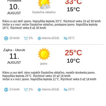
33°C
Pondelok
10.
15°C
čiastočne oblačno
AUGUST
Ráno a cez deň
: jasno. Najvyššia teplota 33°C. Rýchlosť vetra 10 až 30 km/h
Večer a v noci
: večer čiastočne oblačno, postupne jasno. Najnižšia teplota
16°C. Rýchlosť vetra 8 až 30 km/h
20 km/h
2%
mierna (6/18)
25°C
Zajtra
- Utorok
25°C
11.
10°C
AUGUST
jasno
Ráno a cez deň
: ráno najskôr čiastočne oblačno, neskôr doobeda jasno.
Najvyššia teplota 25°C. Rýchlosť vetra 10 až 18 km/h
Večer a v noci
: jasno. Najnižšia teplota 11°C. Rýchlosť vetra 0 až 18 km/h
13 km/h
2%
mierna (6/18)
23°C