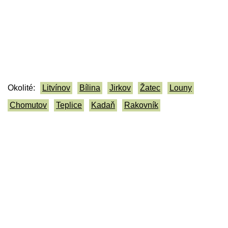
Okolité:
Litvínov
Bílina
Jirkov
Žatec
Louny
Chomutov
Teplice
Kadaň
Rakovník