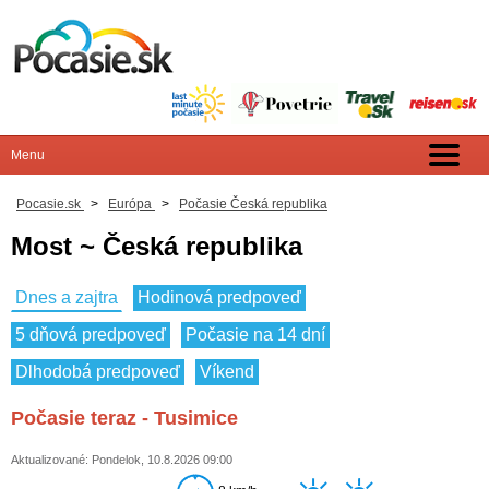
Pocasie.sk
>
Európa
>
Počasie Česká republika
Most ~ Česká republika
Dnes a zajtra
Hodinová predpoveď
5 dňová predpoveď
Počasie na 14 dní
Dlhodobá predpoveď
Víkend
Počasie teraz - Tusimice
Aktualizované: Pondelok, 10.8.2026 09:00