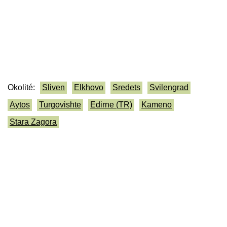
Okolité:
Sliven
Elkhovo
Sredets
Svilengrad
Aytos
Turgovishte
Edirne (TR)
Kameno
Stara Zagora