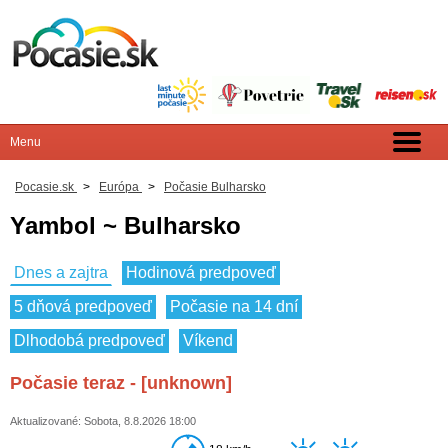
Pocasie.sk
>
Európa
>
Počasie Bulharsko
Yambol ~ Bulharsko
Dnes a zajtra
Hodinová predpoveď
5 dňová predpoveď
Počasie na 14 dní
Dlhodobá predpoveď
Víkend
Počasie teraz - [unknown]
Aktualizované: Sobota, 8.8.2026 18:00