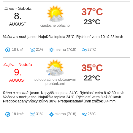
Dnes
- Sobota
37°C
8.
23°C
AUGUST
čiastočne oblačno
Večer a v noci
: jasno. Najnižšia teplota 25°C. Rýchlosť vetra 10 až 23 km/h
18 km/h
21%
mierna (7/18)
27°C
Zajtra
- Nedeľa
35°C
9.
22°C
polooblačno s občasnými
AUGUST
prehánkami
Ráno a cez deň
: jasno. Najvyššia teplota 34°C. Rýchlosť vetra 8 až 30 km/h
Večer a v noci
: jasno. Najnižšia teplota 24°C. Rýchlosť vetra 8 až 30 km/h.
Predpokladaný výskyt búrky 30%. Predpokladaný úhrn zrážok 0.4 mm
18 km/h
31%
mierna (7/18)
26°C