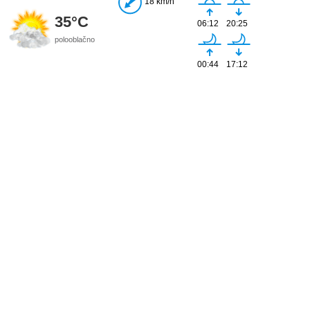
18 km/h
35°C
06:12
20:25
polooblačno
00:44
17:12