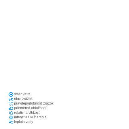
smer vetra
úhrn zrážok
pravdepodobnosť zrážok
priemerná oblačnosť
relatívna vlhkosť
intenzita UV žiarenia
teplota vody