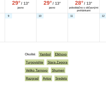
29°
29°
28°
/ 13°
/ 13°
/ 13°
jasno
jasno
polooblačno s občasnými
prehánkami
9
10
11
12
Okolité:
Yambol
Elkhovo
Turgovishte
Stara Zagora
Veliko Tarnovo
Shumen
Razgrad
Aytos
Sredets