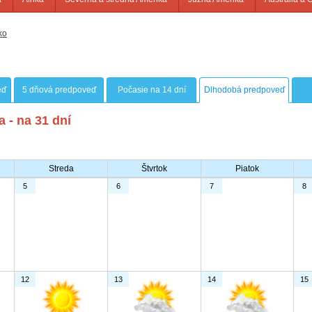
ko
eď
5 dňová predpoveď
Počasie na 14 dní
Dlhodobá predpoveď
 - na 31 dní
Streda
Štvrtok
Piatok
5
6
7
8
12
13
14
15