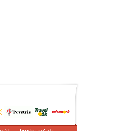
Oceánia
last minute počasie