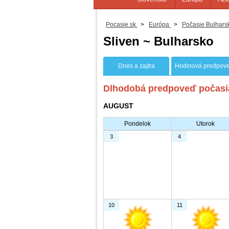
Pocasie.sk
>
Európa
>
Počasie Bulhars
Sliven ~ Bulharsko
Dnes a zajtra
Hodinová predpov
Dlhodobá predpoveď počasia
AUGUST
Pondelok
Utorok
3
4
10
11