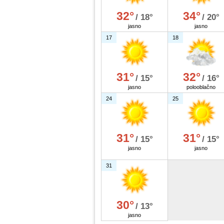
32°
34°
/ 18°
/ 20°
jasno
jasno
17
18
31°
32°
/ 15°
/ 16°
jasno
polooblačno
24
25
31°
31°
/ 15°
/ 15°
jasno
jasno
31
30°
/ 13°
jasno