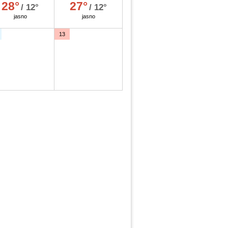
28°
27°
/ 12°
/ 12°
jasno
jasno
13