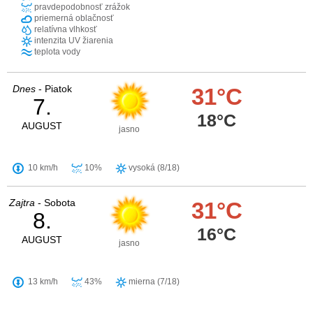
pravdepodobnosť zrážok
priemerná oblačnosť
relatívna vlhkosť
intenzita UV žiarenia
teplota vody
Dnes
- Piatok
31°C
7.
18°C
AUGUST
jasno
10 km/h
10%
vysoká (8/18)
Zajtra
- Sobota
31°C
8.
16°C
AUGUST
jasno
13 km/h
43%
mierna (7/18)