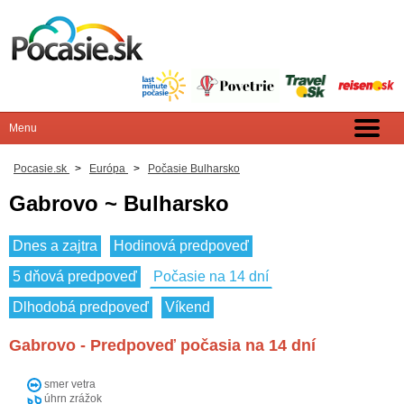
Pocasie.sk
>
Európa
>
Počasie Bulharsko
Gabrovo ~ Bulharsko
Dnes a zajtra
Hodinová predpoveď
5 dňová predpoveď
Počasie na 14 dní
Dlhodobá predpoveď
Víkend
Gabrovo - Predpoveď počasia na 14 dní
smer vetra
úhrn zrážok