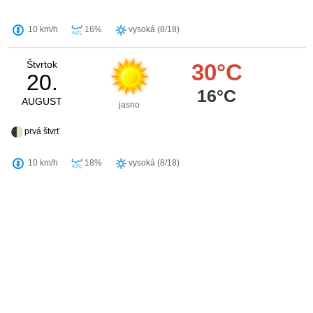
10 km/h
16%
vysoká (8/18)
Štvrtok
30°C
20.
16°C
AUGUST
jasno
prvá štvrť
10 km/h
18%
vysoká (8/18)