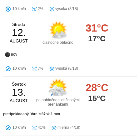
10 km/h
2%
vysoká (8/18)
Streda
31°C
12.
17°C
AUGUST
čiastočne oblačno
nov
10 km/h
7%
vysoká (8/18)
Štvrtok
28°C
13.
15°C
polooblačno s občasnými
AUGUST
prehánkami
predpokladaný úhrn zrážok 1 mm
10 km/h
41%
mierna (4/18)