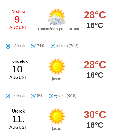
Nedeľa
28°C
9.
16°C
AUGUST
polooblačno s prehánkami
13 km/h
74%
mierna (7/18)
Pondelok
28°C
10.
16°C
AUGUST
jasno
10 km/h
8%
vysoká (8/18)
Utorok
30°C
11.
18°C
AUGUST
jasno