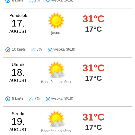
8 km/h
2%
vysoká (8/18)
Pondelok
31°C
17.
17°C
AUGUST
jasno
10 km/h
5%
vysoká (8/18)
Utorok
31°C
18.
17°C
AUGUST
čiastočne oblačno
8 km/h
7%
vysoká (8/18)
Streda
31°C
19.
17°C
AUGUST
čiastočne oblačno