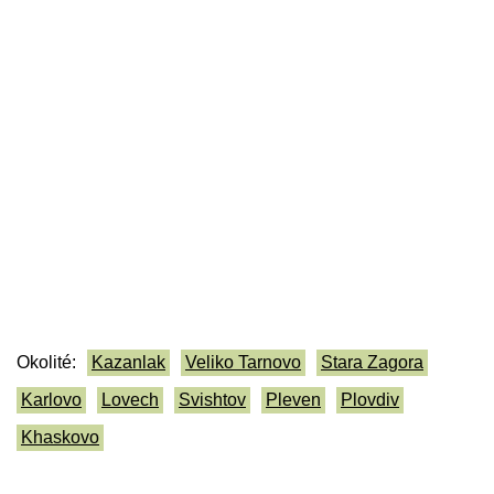
Okolité:
Kazanlak
Veliko Tarnovo
Stara Zagora
Karlovo
Lovech
Svishtov
Pleven
Plovdiv
Khaskovo