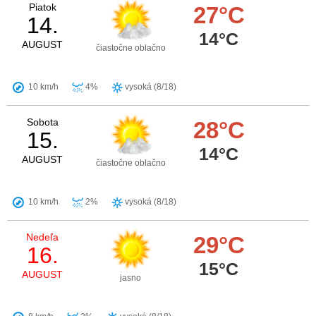
Piatok
27°C
14.
14°C
AUGUST
čiastočne oblačno
10 km/h
4%
vysoká (8/18)
Sobota
28°C
15.
14°C
AUGUST
čiastočne oblačno
10 km/h
2%
vysoká (8/18)
Nedeľa
29°C
16.
15°C
AUGUST
jasno