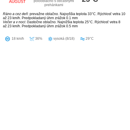
polooblačno s občasnými
AUGUST
prehánkami
Ráno a cez deň
: prevažne oblačno. Najvyššia teplota 33°C. Rýchlosť vetra 10
až 23 km/h. Predpokladaný úhrn zrážok 0.1 mm
Večer a v noci
: čiastočne oblačno. Najnižšia teplota 25°C. Rýchlosť vetra 8
až 23 km/h. Predpokladaný úhrn zrážok 0.5 mm
18 km/h
36%
vysoká (8/18)
29°C