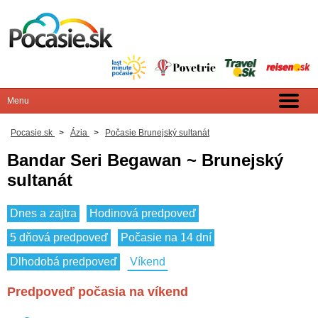
Pocasie.sk
>
Ázia
>
Počasie Brunejský sultanát
Bandar Seri Begawan ~ Brunejský
sultanát
Dnes a zajtra
Hodinová predpoveď
5 dňová predpoveď
Počasie na 14 dní
Dlhodobá predpoveď
Víkend
Predpoveď počasia na víkend