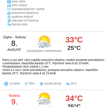
smer vetra
úhrn zrážok
pravdepodobnosť zrážok
priemerná oblačnosť
relatívna vlhkosť
intenzita UV žiarenia
teplota vody
Zajtra
- Sobota
33°C
8.
25°C
AUGUST
polooblačno s prehánkami
Ráno a cez deň
: ráno najskôr prevažne oblačno, neskôr poobede polooblačno
s prehánkami. Najvyššia teplota 33°C. Rýchlosť vetra 8 až 23 km/h.
Predpokladaný úhrn zrážok 1.1 mm
Večer a v noci
: večer polooblačno, postupne prevažne oblačno. Najnižšia
teplota 25°C. Rýchlosť vetra 8 až 23 km/h
15 km/h
35%
vysoká (8/18)
29°C
Nedeľa
34°C
9.
25°C