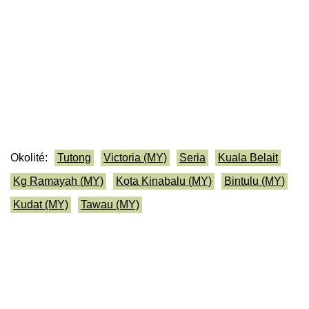
Okolité:
Tutong
Victoria (MY)
Seria
Kuala Belait
Kg Ramayah (MY)
Kota Kinabalu (MY)
Bintulu (MY)
Kudat (MY)
Tawau (MY)