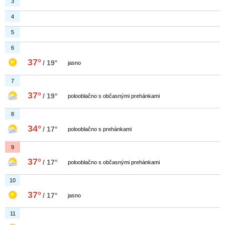
3
4
5
6
37°
/ 19°
jasno
7
37°
/ 19°
polooblačno s občasnými prehánkami
8
34°
/ 17°
polooblačno s prehánkami
9
37°
/ 17°
polooblačno s občasnými prehánkami
10
37°
/ 17°
jasno
11