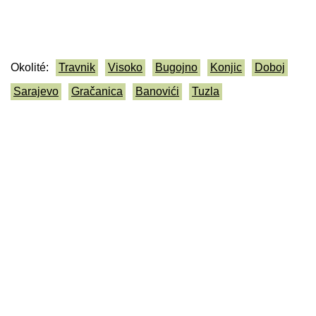
Okolité:
Travnik
Visoko
Bugojno
Konjic
Doboj
Sarajevo
Gračanica
Banovići
Tuzla