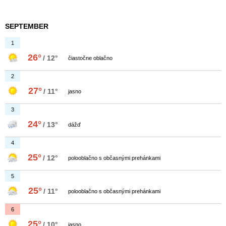
SEPTEMBER
1
26°
/ 12°
čiastočne oblačno
2
27°
/ 11°
jasno
3
24°
/ 13°
dážď
4
25°
/ 12°
polooblačno s občasnými prehánkami
5
25°
/ 11°
polooblačno s občasnými prehánkami
6
25°
/ 10°
jasno