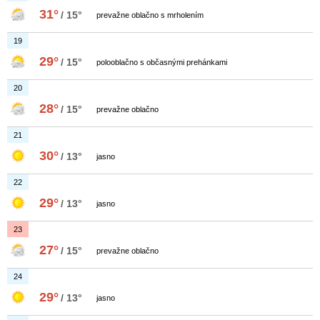
31°
/ 15°
prevažne oblačno s mrholením
19
29°
/ 15°
polooblačno s občasnými prehánkami
20
28°
/ 15°
prevažne oblačno
21
30°
/ 13°
jasno
22
29°
/ 13°
jasno
23
27°
/ 15°
prevažne oblačno
24
29°
/ 13°
jasno