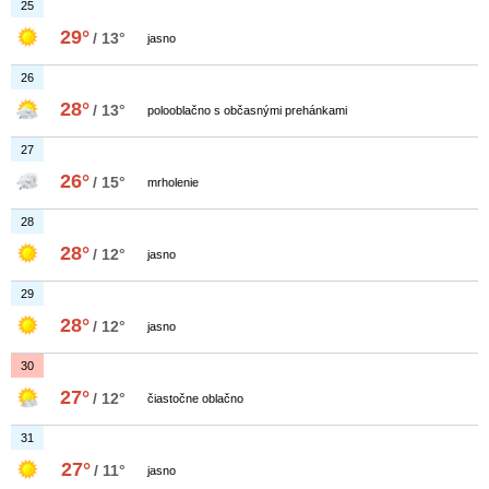
25
29°
/ 13°
jasno
26
28°
/ 13°
polooblačno s občasnými prehánkami
27
26°
/ 15°
mrholenie
28
28°
/ 12°
jasno
29
28°
/ 12°
jasno
30
27°
/ 12°
čiastočne oblačno
31
27°
/ 11°
jasno