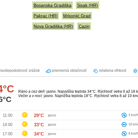
Bosanska Gradiška
Sisak (HR)
Pakrac (HR)
Mrkonjić Grad
Nova Gradiška (HR)
Cazin
ravdepodobnosť zrážok
priemerná oblačnosť
relatívna vlhkosť
4°C
Ráno a cez deň
: jasno. Najvyššia teplota 34°C. Rýchlosť vetra 0 až 18 
Večer a v noci
: jasno. Najnižšia teplota 18°C. Rýchlosť vetra 8 až 10 km
6°C
29°C
3
km/
11:00
jasno
33°C
10
km
14:00
jasno
34°C
8
km/
17:00
jasno