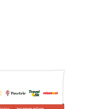
Oceánia
last minute počasie