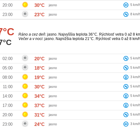
30°C
5
km/
20:00
jasno
23°C
8
km/
23:00
jasno
7°C
Ráno a cez deň
: jasno. Najvyššia teplota 36°C. Rýchlosť vetra 0 až 8 k
Večer a v noci
: jasno. Najnižšia teplota 21°C. Rýchlosť vetra 0 až 8 km/
7°C
20°C
5
km/
02:00
jasno
18°C
5
km/
05:00
jasno
19°C
3
km/
08:00
jasno
30°C
5
km/
11:00
jasno
34°C
5
km/
14:00
jasno
37°C
0
km/
17:00
jasno
31°C
5
km/
20:00
jasno
24°C
3
km/
23:00
jasno