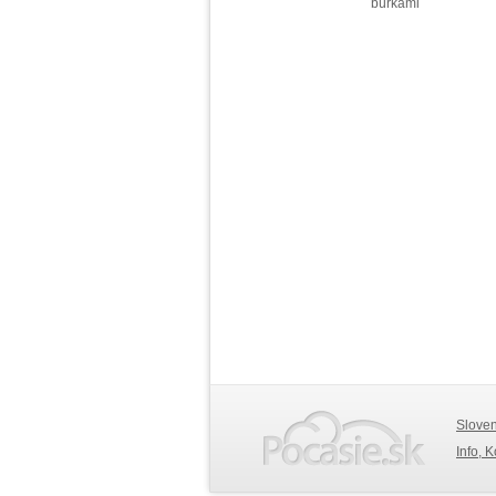
búrkami
Slove
Info, 