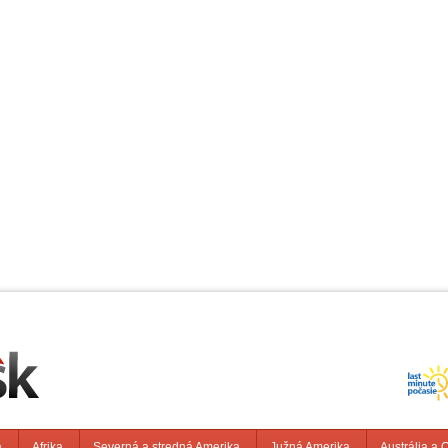
a
Afrika
Severná a stredná Amerika
Južná Amerika
Austrália a 