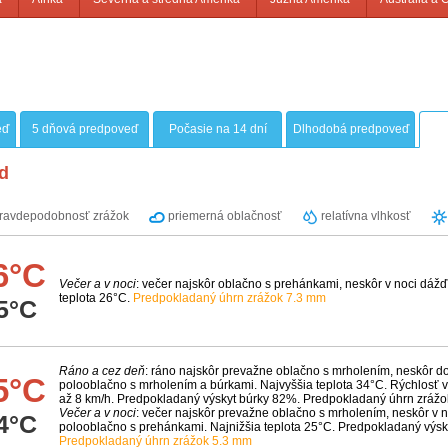
eď
5 dňová predpoveď
Počasie na 14 dní
Dlhodobá predpoveď
d
ravdepodobnosť zrážok
priemerná oblačnosť
relatívna vlhkosť
6°C
Večer a v noci
: večer najskôr oblačno s prehánkami, neskôr v noci dážď
teplota 26°C.
Predpokladaný úhrn zrážok 7.3 mm
5°C
Ráno a cez deň
: ráno najskôr prevažne oblačno s mrholením, neskôr 
5°C
polooblačno s mrholením a búrkami. Najvyššia teplota 34°C. Rýchlosť v
až 8 km/h. Predpokladaný výskyt búrky 82%. Predpokladaný úhrn zráž
Večer a v noci
: večer najskôr prevažne oblačno s mrholením, neskôr v n
4°C
polooblačno s prehánkami. Najnižšia teplota 25°C. Predpokladaný výsk
Predpokladaný úhrn zrážok 5.3 mm