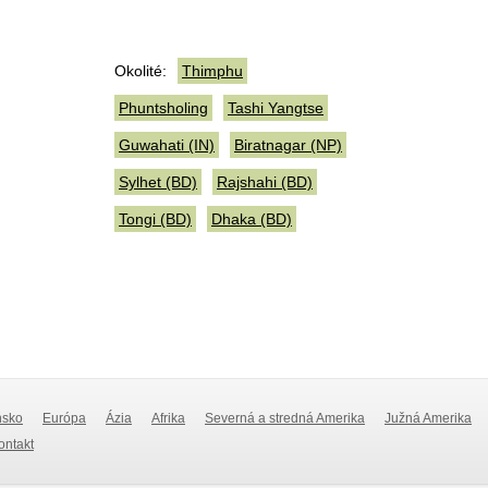
Okolité:
Thimphu
Phuntsholing
Tashi Yangtse
Guwahati (IN)
Biratnagar (NP)
Sylhet (BD)
Rajshahi (BD)
Tongi (BD)
Dhaka (BD)
nsko
Európa
Ázia
Afrika
Severná a stredná Amerika
Južná Amerika
Kontakt