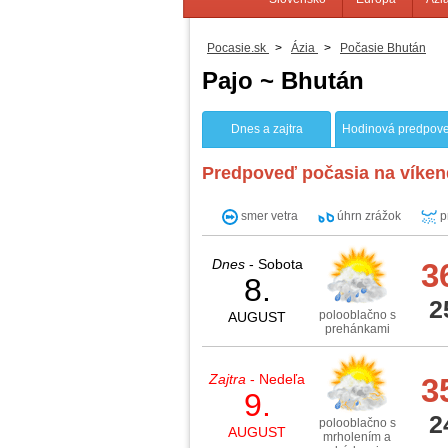
Pocasie.sk
>
Ázia
>
Počasie Bhután
Pajo ~ Bhután
Dnes a zajtra
Hodinová predpov
Predpoveď počasia na víken
smer vetra
úhrn zrážok
p
Dnes
- Sobota
3
8.
2
polooblačno s
AUGUST
prehánkami
Zajtra
- Nedeľa
3
9.
2
polooblačno s
AUGUST
mrholením a