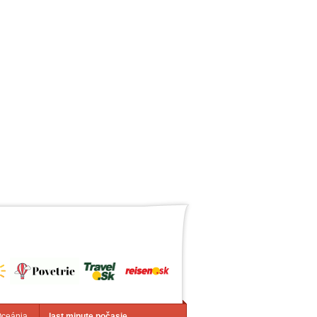
Oceánia
last minute počasie