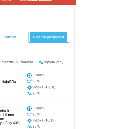
Víkend
Grafická predpoveď
intenzita UV žiarenia
teplota vody
5 km/h
95%
. Najnižšia
vysoká (11/18)
23°C
doobeda
5 km/h
etra 0
98%
ok 1.9 mm
oci
vysoká (10/18)
yt búrky 43%.
23°C