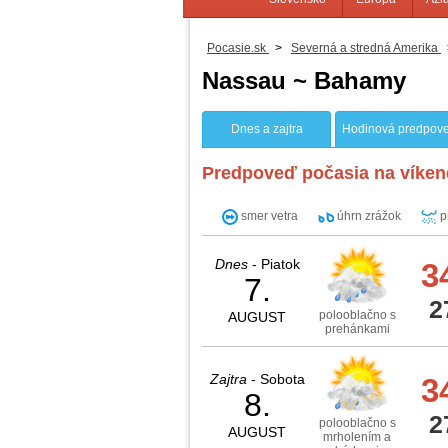
Pocasie.sk
>
Severná a stredná Amerika
Nassau ~ Bahamy
Dnes a zajtra
Hodinová predpov
Predpoveď počasia na víken
smer vetra
úhrn zrážok
p
Dnes
- Piatok
3
7.
2
polooblačno s
AUGUST
prehánkami
Zajtra
- Sobota
3
8.
2
polooblačno s
AUGUST
mrholením a