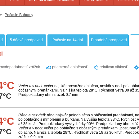
>
Počasie Bahamy
eď
5 dňová predpoveď
Počasie na 14 dní
Dlhodobá predpoveď
d
ravdepodobnosť zrážok
priemerná oblačnosť
relatívna vlhkosť
4°C
Večer a v noci
: večer najskôr prevažne oblačno, neskôr v noci poloobla
občasnými prehánkami. Najnižšia teplota 28°C. Rýchlosť vetra 30 až 35
7°C
Predpokladaný úhrn zrážok 0.7 mm
Ráno a cez deň
: ráno najskôr polooblačno s občasnými prehánkami, 
4°C
polooblačno s mrholením a búrkami. Najvyššia teplota 33°C. Rýchlosť v
až 35 km/h. Predpokladaný výskyt búrky 90%. Predpokladaný úhrn zrá
Večer a v noci
: večer polooblačno s občasnými prehánkami, postupne č
7°C
oblačno. Najnižšia teplota 28°C. Rýchlosť vetra 18 až 30 km/h. Predpo
zrážok 0.9 mm