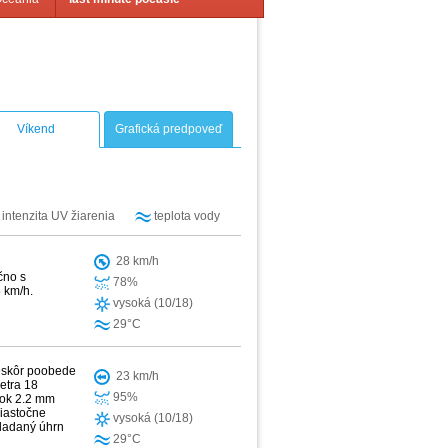
Víkend
Grafická predpoveď
intenzita UV žiarenia
teplota vody
28 km/h
čno s
78%
 km/h.
vysoká (10/18)
29°C
neskôr poobede
23 km/h
etra 18
95%
žok 2.2 mm
iastočne
vysoká (10/18)
kladaný úhrn
29°C