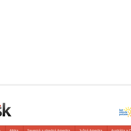
a
Afrika
Severná a stredná Amerika
Južná Amerika
Austrália a 