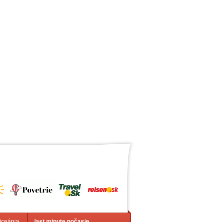
Oceánia
last minute počasie