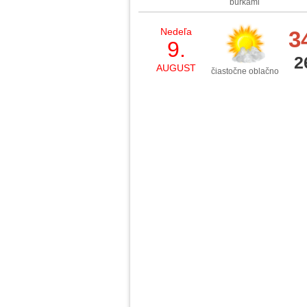
búrkami
Nedeľa
3
9.
2
AUGUST
čiastočne oblačno