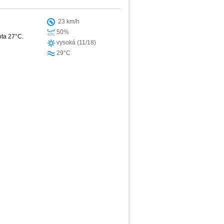
23 km/h
50%
ota 27°C.
vysoká (11/18)
29°C