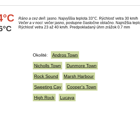
4°C
Ráno a cez deň
: jasno. Najvyššia teplota 33°C. Rýchlosť vetra 30 km/h
Večer a v noci
: večer jasno, postupne čiastočne oblačno. Najnižšia tepl
6°C
Rýchlosť vetra 23 až 40 km/h. Predpokladaný úhrn zrážok 0.7 mm
Okolité:
Andros Town
Nicholls Town
Dunmore Town
Rock Sound
Marsh Harbour
Sweeting Cay
Cooper's Town
High Rock
Lucaya