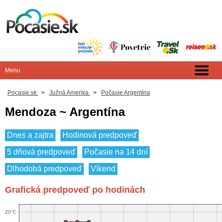
Pocasie.sk
>
Južná Amerika
>
Počasie Argentína
Mendoza ~ Argentína
Dnes a zajtra
Hodinová predpoveď
5 dňová predpoveď
Počasie na 14 dní
Dlhodobá predpoveď
Víkend
Grafická predpoveď po hodinách
20°C