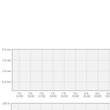
2.0 mm
1.5 mm
1.0 mm
0.5 mm
7.8.
7.8.
7.8.
7.8.
7.8.
7.8.
8.8.
8.8.
8.
13:00
15:00
17:00
19:00
21:00
23:00
01:00
03:00
05:
100 %