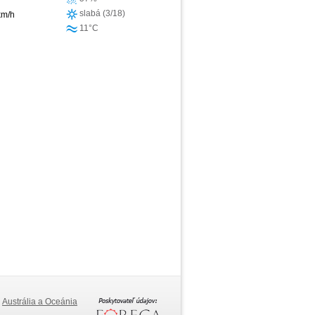
slabá (3/18)
km/h
11°C
Austrália a Oceánia