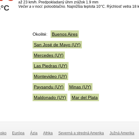
až 23 km/h. Predpokladaný úhrn zrážok 1.9 mm
6°C
Večer a v noci
: polooblačno. Najnižšia teplota 10°C. Rýchlosť vetra 18 
Okolité:
Buenos Aires
San José de Mayo (UY)
Mercedes (UY)
Las Piedras (UY)
Montevideo (UY)
Paysandu (UY)
Minas (UY)
Maldonado (UY)
Mar del Plata
nsko
Európa
Ázia
Afrika
Severná a stredná Amerika
Južná Amerika