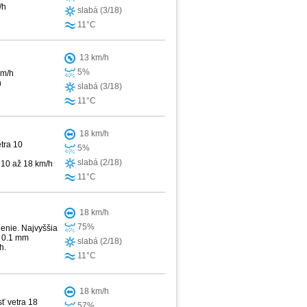
/h
slabá (3/18)
11°C
13 km/h
5%
km/h
h
slabá (3/18)
11°C
18 km/h
tra 10
5%
slabá (2/18)
a 10 až 18 km/h
11°C
18 km/h
75%
enie. Najvyššia
k 0.1 mm
slabá (2/18)
h.
11°C
18 km/h
ť vetra 18
57%