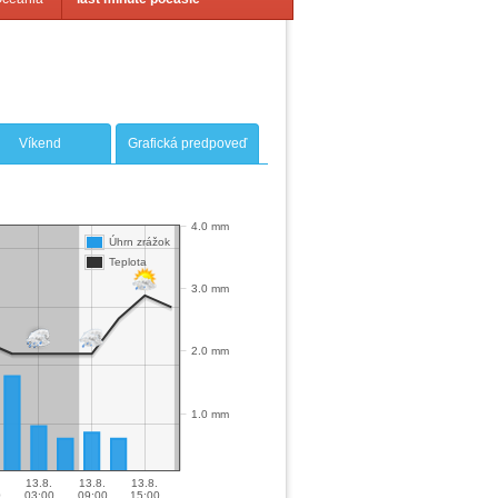
Víkend
Grafická predpoveď
4.0 mm
Úhrn zrážok
Teplota
3.0 mm
2.0 mm
1.0 mm
13.8.
13.8.
13.8.
0
03:00
09:00
15:00