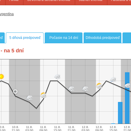
Argentína
eď
5 dňová predpoveď
Počasie na 14 dní
Dlhodobá predpoveď
- na 5 dní
0.8.
10.8.
11.8.
11.8.
11.8.
11.8.
12.8.
12.8.
12.8.
12.8.
5:00
21:00
03:00
09:00
15:00
21:00
03:00
09:00
15:00
21:0