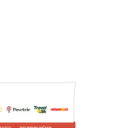
Oceánia
last minute počasie