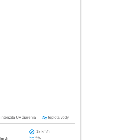
intenzita UV žiarenia
teplota vody
18 km/h
5%
 km/h