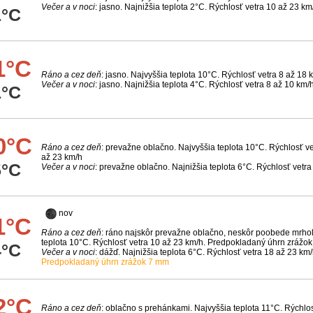
Večer a v noci
: jasno. Najnižšia teplota 2°C. Rýchlosť vetra 10 až 23 km
1°C
1°C
Ráno a cez deň
: jasno. Najvyššia teplota 10°C. Rýchlosť vetra 8 až 18 
Večer a v noci
: jasno. Najnižšia teplota 4°C. Rýchlosť vetra 8 až 10 km/
1°C
0°C
Ráno a cez deň
: prevažne oblačno. Najvyššia teplota 10°C. Rýchlosť ve
až 23 km/h
5°C
Večer a v noci
: prevažne oblačno. Najnižšia teplota 6°C. Rýchlosť vetr
nov
1°C
Ráno a cez deň
: ráno najskôr prevažne oblačno, neskôr poobede mrhol
teplota 10°C. Rýchlosť vetra 10 až 23 km/h. Predpokladaný úhrn zrážo
4°C
Večer a v noci
: dážď. Najnižšia teplota 6°C. Rýchlosť vetra 18 až 23 km/
Predpokladaný úhrn zrážok 7 mm
2°C
Ráno a cez deň
: oblačno s prehánkami. Najvyššia teplota 11°C. Rýchlos