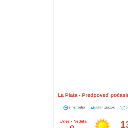
La Plata - Predpoveď počasia
smer vetra
úhrn zrážok
p
Dnes
- Nedeľa
1