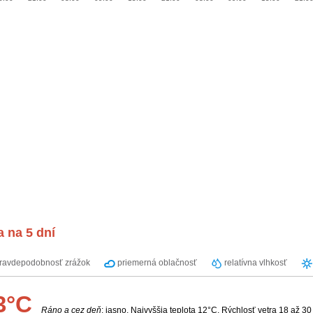
 na 5 dní
ravdepodobnosť zrážok
priemerná oblačnosť
relatívna vlhkosť
3°C
Ráno a cez deň
: jasno. Najvyššia teplota 12°C. Rýchlosť vetra 18 až 30