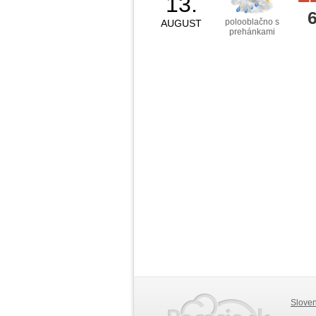
13.
polooblačno s
AUGUST
prehánkami
Slove