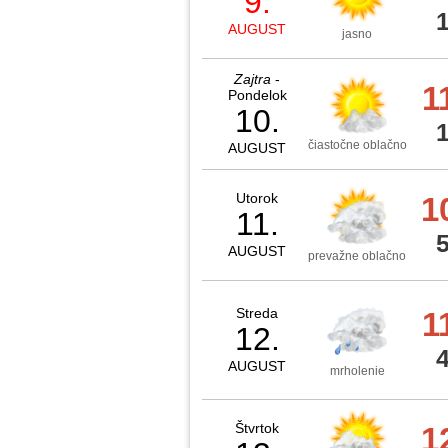
9.
AUGUST
jasno
Zajtra
-
1
Pondelok
10.
čiastočne oblačno
AUGUST
Utorok
1
11.
AUGUST
prevažne oblačno
Streda
1
12.
AUGUST
mrholenie
Štvrtok
1