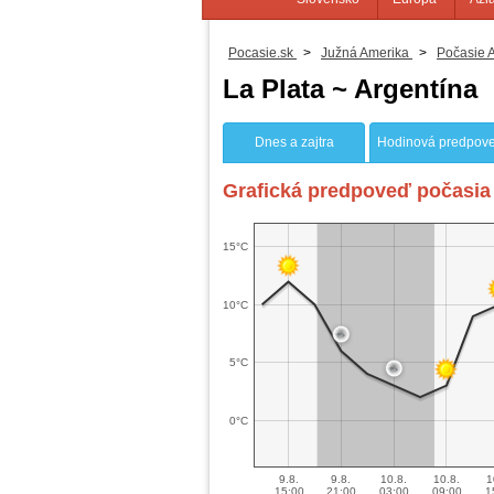
Pocasie.sk
>
Južná Amerika
>
Počasie 
La Plata ~ Argentína
Dnes a zajtra
Hodinová predpov
Grafická predpoveď počasia 
15°C
10°C
5°C
0°C
9.8.
9.8.
10.8.
10.8.
1
15:00
21:00
03:00
09:00
1