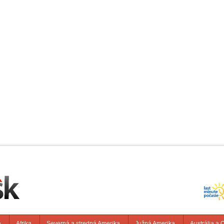
a
Afrika
Severná a stredná Amerika
Južná Amerika
Austrália a 