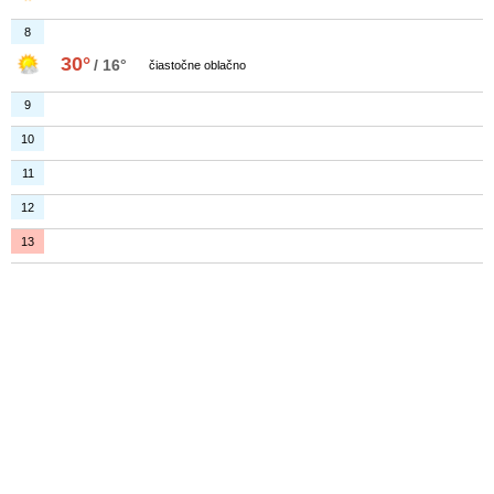
8
30°
/ 16°
čiastočne oblačno
9
10
11
12
13