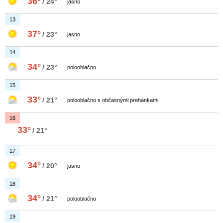
36°
/ 24°
jasno
13
37°
/ 23°
jasno
14
34°
/ 23°
polooblačno
15
33°
/ 21°
polooblačno s občasnými prehánkami
16
33°
/ 21°
17
34°
/ 20°
jasno
18
34°
/ 21°
polooblačno
19