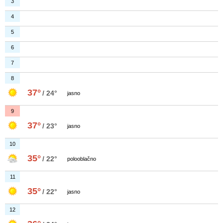
3
4
5
6
7
8
37°
/ 24°
jasno
9
37°
/ 23°
jasno
10
35°
/ 22°
polooblačno
11
35°
/ 22°
jasno
12