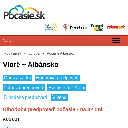
Pocasie.sk
>
Európa
>
Počasie Albánsko
Vlorë ~ Albánsko
Dnes a zajtra
Hodinová predpoveď
5 dňová predpoveď
Počasie na 14 dní
Dlhodobá predpoveď
Víkend
Dlhodobá predpoveď počasia - na 32 dní
AUGUST