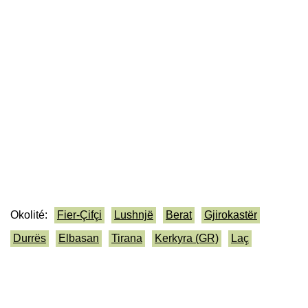
Okolité:
Fier-Çifçi
Lushnjë
Berat
Gjirokastër
Durrës
Elbasan
Tirana
Kerkyra (GR)
Laç