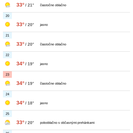
33°
/ 21°
čiastočne oblačno
20
33°
/ 20°
jasno
21
33°
/ 20°
čiastočne oblačno
22
34°
/ 19°
jasno
23
34°
/ 19°
čiastočne oblačno
24
34°
/ 18°
jasno
25
33°
/ 20°
polooblačno s občasnými prehánkami