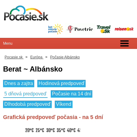
Pocasie.sk
>
Európa
>
Počasie Albánsko
Berat ~ Albánsko
Dnes a zajtra
Hodinová predpoveď
5 dňová predpoveď
Počasie na 14 dní
Dlhodobá predpoveď
Víkend
Grafická predpoveď počasia - na 5 dní
20°C
25°C
30°C
35°C
40°C
45°C