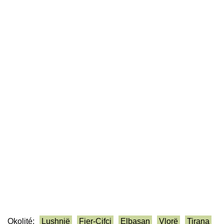
Okolité:
Lushnjë
Fier-Çifçi
Elbasan
Vlorë
Tirana