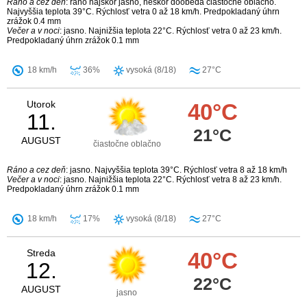
Ráno a cez deň
: ráno najskôr jasno, neskôr doobeda čiastočne oblačno.
Najvyššia teplota 39°C. Rýchlosť vetra 0 až 18 km/h. Predpokladaný úhrn
zrážok 0.4 mm
Večer a v noci
: jasno. Najnižšia teplota 22°C. Rýchlosť vetra 0 až 23 km/h.
Predpokladaný úhrn zrážok 0.1 mm
18 km/h
36%
vysoká (8/18)
27°C
Utorok
40°C
11.
21°C
AUGUST
čiastočne oblačno
Ráno a cez deň
: jasno. Najvyššia teplota 39°C. Rýchlosť vetra 8 až 18 km/h
Večer a v noci
: jasno. Najnižšia teplota 22°C. Rýchlosť vetra 8 až 23 km/h.
Predpokladaný úhrn zrážok 0.1 mm
18 km/h
17%
vysoká (8/18)
27°C
Streda
40°C
12.
22°C
AUGUST
jasno