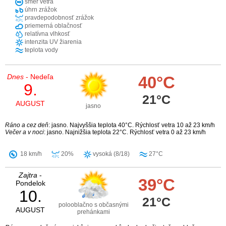
smer vetra
úhrn zrážok
pravdepodobnosť zrážok
priemerná oblačnosť
relatívna vlhkosť
intenzita UV žiarenia
teplota vody
Dnes
- Nedeľa
40°C
9.
21°C
AUGUST
jasno
Ráno a cez deň
: jasno. Najvyššia teplota 40°C. Rýchlosť vetra 10 až 23 km/h
Večer a v noci
: jasno. Najnižšia teplota 22°C. Rýchlosť vetra 0 až 23 km/h
18 km/h
20%
vysoká (8/18)
27°C
Zajtra
-
39°C
Pondelok
10.
21°C
polooblačno s občasnými
AUGUST
prehánkami