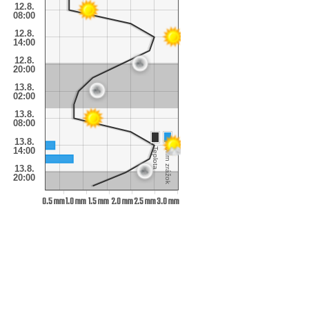
12.8.
08:00
12.8.
14:00
12.8.
20:00
13.8.
02:00
13.8.
08:00
13.8.
14:00
Teplota
Úhrn zrážok
13.8.
20:00
0.5 mm
1.0 mm
1.5 mm
2.0 mm
2.5 mm
3.0 mm