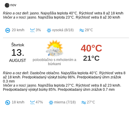
nov
Ráno a cez deň
: jasno. Najvyššia teplota 40°C. Rýchlosť vetra 8 až 18 km/h
Večer a v noci
: jasno. Najnižšia teplota 23°C. Rýchlosť vetra 8 až 30 km/h
20 km/h
3%
vysoká (8/18)
28°C
Štvrtok
40°C
13.
21°C
polooblačno s mrholením a
AUGUST
búrkami
Ráno a cez deň
: čiastočne oblačno. Najvyššia teplota 40°C. Rýchlosť vetra 8
až 18 km/h. Predpokladaný výskyt búrky 86%. Predpokladaný úhrn zrážok
0.3 mm
Večer a v noci
: jasno. Najnižšia teplota 27°C. Rýchlosť vetra 8 až 23 km/h.
Predpokladaný výskyt búrky 85%. Predpokladaný úhrn zrážok 0.7 mm
18 km/h
47%
mierna (7/18)
27°C