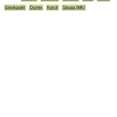
Gjirokastër
Durrës
Korçë
Struga (MK)