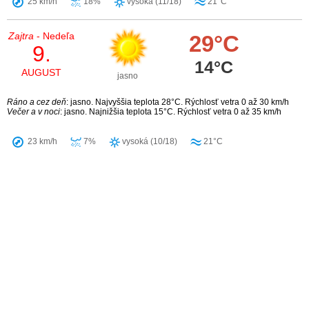
25 km/h
18%
vysoká (11/18)
21°C
Zajtra
- Nedeľa
29°C
9.
14°C
AUGUST
jasno
Ráno a cez deň
: jasno. Najvyššia teplota 28°C. Rýchlosť vetra 0 až 30 km/h
Večer a v noci
: jasno. Najnižšia teplota 15°C. Rýchlosť vetra 0 až 35 km/h
23 km/h
7%
vysoká (10/18)
21°C