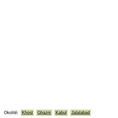
Okolité:
Khost
Ghazni
Kabul
Jalalabad