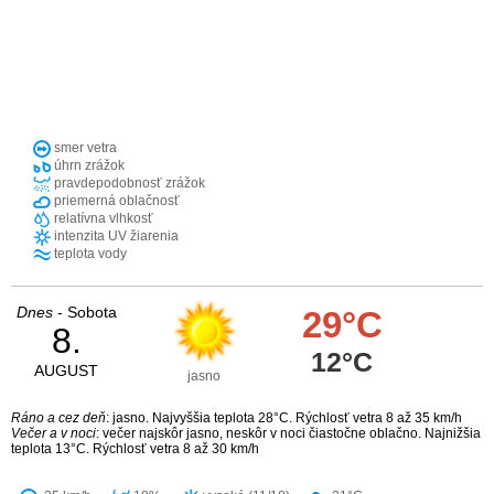
smer vetra
úhrn zrážok
pravdepodobnosť zrážok
priemerná oblačnosť
relatívna vlhkosť
intenzita UV žiarenia
teplota vody
Dnes
- Sobota
29°C
8.
12°C
AUGUST
jasno
Ráno a cez deň
: jasno. Najvyššia teplota 28°C. Rýchlosť vetra 8 až 35 km/h
Večer a v noci
: večer najskôr jasno, neskôr v noci čiastočne oblačno. Najnižšia
teplota 13°C. Rýchlosť vetra 8 až 30 km/h