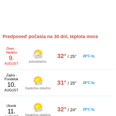
Predpoveď počasia na 30 dní, teplota mora
Dnes
-
Nedeľa
32°
/ 25°
28°C
9.
polooblačno
AUGUST
Zajtra
-
Pondelok
31°
/ 25°
28°C
10.
čiastočne oblačno
AUGUST
Utorok
32°
/ 24°
29°C
11.
čiastočne oblačno