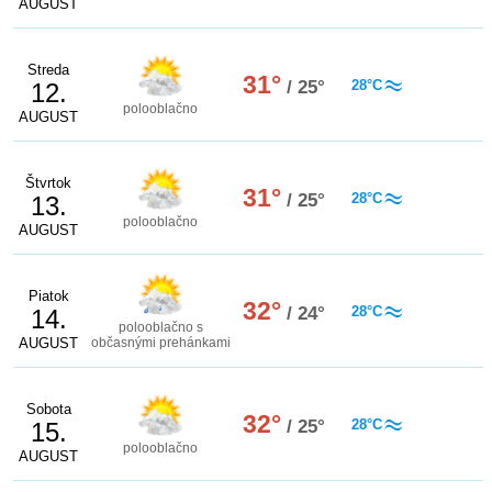
AUGUST
Streda
31°
/ 25°
28°C
12.
polooblačno
AUGUST
Štvrtok
31°
/ 25°
28°C
13.
polooblačno
AUGUST
Piatok
32°
/ 24°
28°C
14.
polooblačno s
AUGUST
občasnými prehánkami
Sobota
32°
/ 25°
28°C
15.
polooblačno
AUGUST