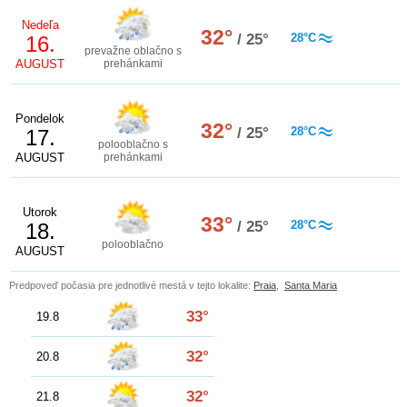
Nedeľa
32°
/ 25°
28°C
16.
prevažne oblačno s
AUGUST
prehánkami
Pondelok
32°
/ 25°
28°C
17.
polooblačno s
AUGUST
prehánkami
Utorok
33°
/ 25°
28°C
18.
polooblačno
AUGUST
Predpoveď počasia pre jednotlivé mestá v tejto lokalite:
Praia
,
Santa Maria
33°
19.8
32°
20.8
32°
21.8