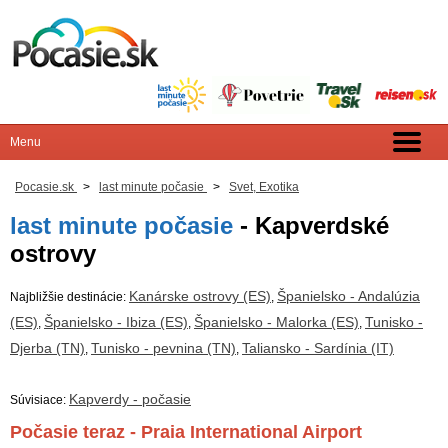
Pocasie.sk
>
last minute počasie
>
Svet, Exotika
last minute počasie
- Kapverdské
ostrovy
Kanárske ostrovy (ES)
Španielsko - Andalúzia
Najbližšie destinácie:
,
(ES)
Španielsko - Ibiza (ES)
Španielsko - Malorka (ES)
Tunisko -
,
,
,
Djerba (TN)
Tunisko - pevnina (TN)
Taliansko - Sardínia (IT)
,
,
Kapverdy - počasie
Súvisiace:
Počasie teraz - Praia International Airport