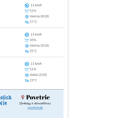
13 km/h
51%
mierna (6/18)
27°C
13 km/h
45%
mierna (5/18)
25°C
13 km/h
51%
slabá (2/18)
23°C
vojich
 je
Stránky s atmosférou
povetrie.sk