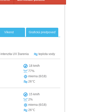
Víkend
Grafická predpoveď
intenzita UV žiarenia
teplota vody
18 km/h
77%
mierna (6/18)
26°C
15 km/h
2%
mierna (6/18)
26°C