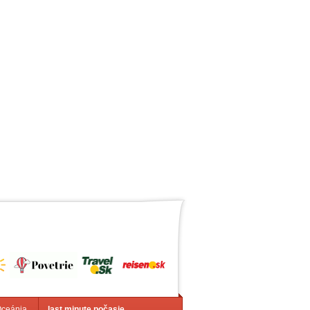
Oceánia
last minute počasie