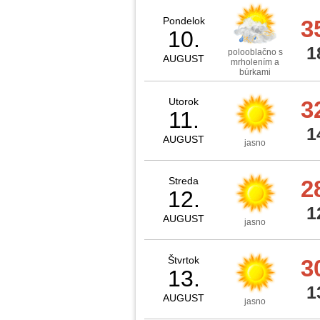
Pondelok
3
10.
1
polooblačno s
AUGUST
mrholením a
búrkami
Utorok
3
11.
1
AUGUST
jasno
Streda
2
12.
1
AUGUST
jasno
Štvrtok
3
13.
1
AUGUST
jasno