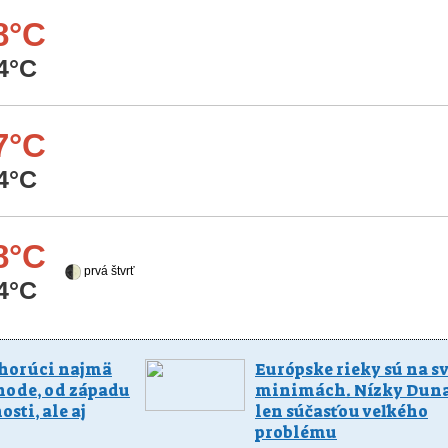
8°C
4°C
7°C
4°C
8°C
prvá štvrť
4°C
 horúci najmä
Európske rieky sú na s
hode, od západu
minimách. Nízky Dunaj
osti, ale aj
len súčasťou veľkého
problému