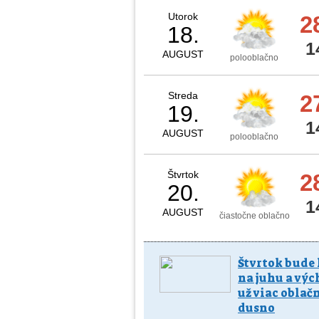
Utorok
2
18.
1
AUGUST
polooblačno
Streda
2
19.
1
AUGUST
polooblačno
Štvrtok
2
20.
1
AUGUST
čiastočne oblačno
Štvrtok bude
na juhu a výc
už viac oblačn
dusno