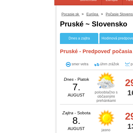
Pocasie.sk
>
Európa
>
Počasie Slovens
Pruské ~ Slovensko
Dnes a zajtra
Hodinová predpov
Pruské - Predpoveď počasia 
smer vetra
úhrn zrážok
p
Dnes
- Piatok
2
7.
1
polooblačno s
AUGUST
občasnými
prehánkami
Zajtra
- Sobota
2
8.
1
AUGUST
jasno