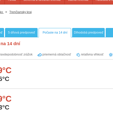
ko
>
Trenčiansky kraj
eď
5 dňová predpoveď
Počasie na 14 dní
Dlhodobá predpoveď
na 14 dní
ravdepodobnosť zrážok
priemerná oblačnosť
relatívna vlhkosť
9°C
6°C
9°C
3°C