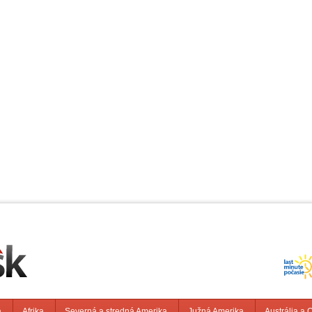
a
Afrika
Severná a stredná Amerika
Južná Amerika
Austrália a 