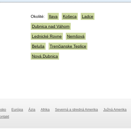
Okolité:
Ilava
Košeca
Ladce
Dubnica nad Váhom
Lednické Rovne
Nemšová
Beluša
Trenčianske Teplice
Nová Dubnica
nsko
Európa
Ázia
Afrika
Severná a stredná Amerika
Južná Amerika
Kontakt