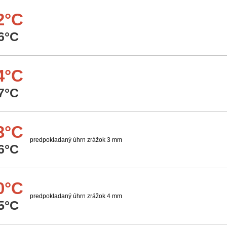
2°C
6°C
4°C
7°C
3°C
predpokladaný úhrn zrážok 3 mm
6°C
0°C
predpokladaný úhrn zrážok 4 mm
5°C