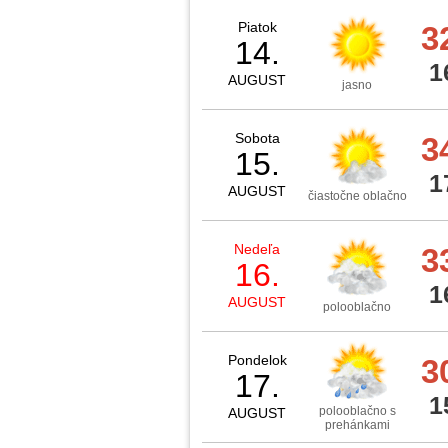
Piatok
3
14.
1
AUGUST
jasno
Sobota
3
15.
1
AUGUST
čiastočne oblačno
Nedeľa
3
16.
1
AUGUST
polooblačno
Pondelok
3
17.
1
polooblačno s
AUGUST
prehánkami