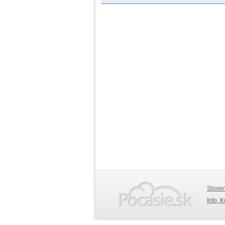
Slove
Info, 