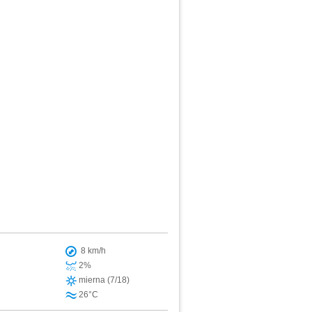
8 km/h
2%
mierna (7/18)
26°C