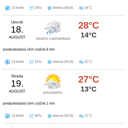
13 km/h
34%
mierna (6/18)
24°C
Utorok
28°C
18.
14°C
AUGUST
oblačno s prehánkami
predpokladaný úhrn zrážok 8 mm
13 km/h
41%
mierna (6/18)
22°C
Streda
27°C
19.
13°C
AUGUST
polooblačno
predpokladaný úhrn zrážok 1 mm
10 km/h
40%
mierna (6/18)
21°C