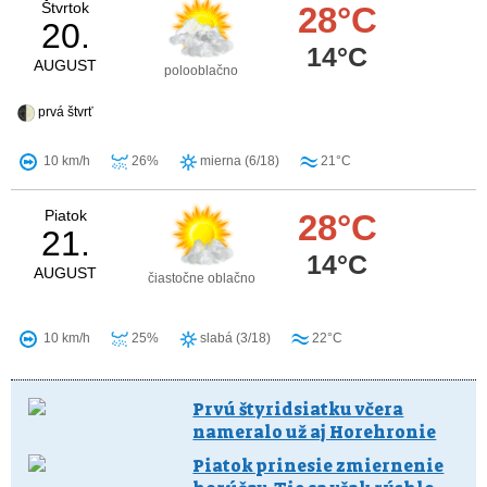
Štvrtok
28°C
20.
14°C
AUGUST
polooblačno
prvá štvrť
10 km/h
26%
mierna (6/18)
21°C
Piatok
28°C
21.
14°C
AUGUST
čiastočne oblačno
10 km/h
25%
slabá (3/18)
22°C
Prvú štyridsiatku včera
nameralo už aj Horehronie
Piatok prinesie zmiernenie