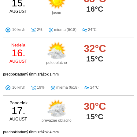
15.
16°C
AUGUST
jasno
10 km/h
2%
mierna (6/18)
24°C
Nedeľa
32°C
16.
15°C
AUGUST
polooblačno
predpokladaný úhrn zrážok 1 mm
10 km/h
19%
mierna (6/18)
24°C
Pondelok
30°C
17.
15°C
AUGUST
prevažne oblačno
predpokladaný úhrn zrážok 4 mm