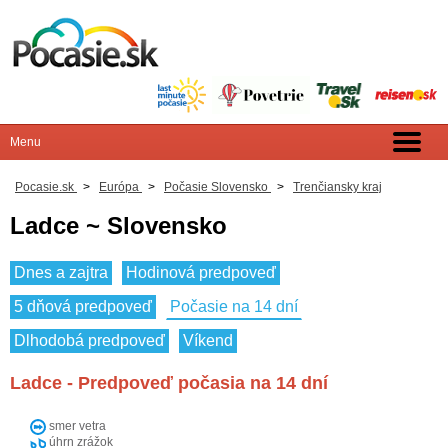
Pocasie.sk
>
Európa
>
Počasie Slovensko
>
Trenčiansky kraj
Ladce ~ Slovensko
Dnes a zajtra
Hodinová predpoveď
5 dňová predpoveď
Počasie na 14 dní
Dlhodobá predpoveď
Víkend
Ladce - Predpoveď počasia na 14 dní
smer vetra
úhrn zrážok