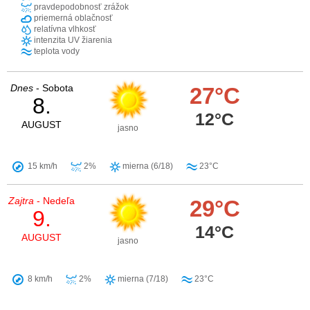
pravdepodobnosť zrážok
priemerná oblačnosť
relatívna vlhkosť
intenzita UV žiarenia
teplota vody
Dnes
- Sobota
27°C
8.
12°C
AUGUST
jasno
15 km/h
2%
mierna (6/18)
23°C
Zajtra
- Nedeľa
29°C
9.
14°C
AUGUST
jasno
8 km/h
2%
mierna (7/18)
23°C