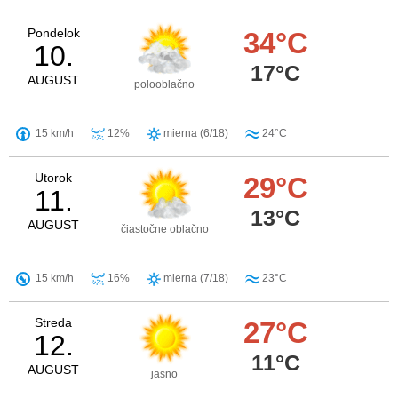
Pondelok
34°C
10.
17°C
AUGUST
polooblačno
15 km/h
12%
mierna (6/18)
24°C
Utorok
29°C
11.
13°C
AUGUST
čiastočne oblačno
15 km/h
16%
mierna (7/18)
23°C
Streda
27°C
12.
11°C
AUGUST
jasno