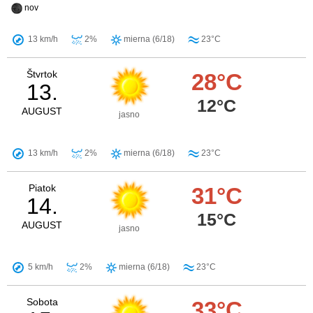
nov
13 km/h
2%
mierna (6/18)
23°C
Štvrtok
28°C
13.
12°C
AUGUST
jasno
13 km/h
2%
mierna (6/18)
23°C
Piatok
31°C
14.
15°C
AUGUST
jasno
5 km/h
2%
mierna (6/18)
23°C
Sobota
33°C