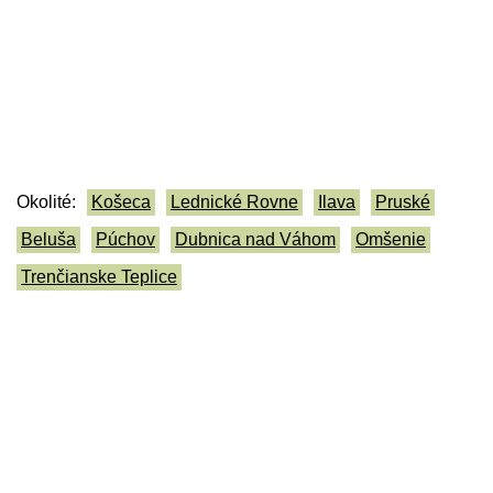
Okolité:
Košeca
Lednické Rovne
Ilava
Pruské
Beluša
Púchov
Dubnica nad Váhom
Omšenie
Trenčianske Teplice