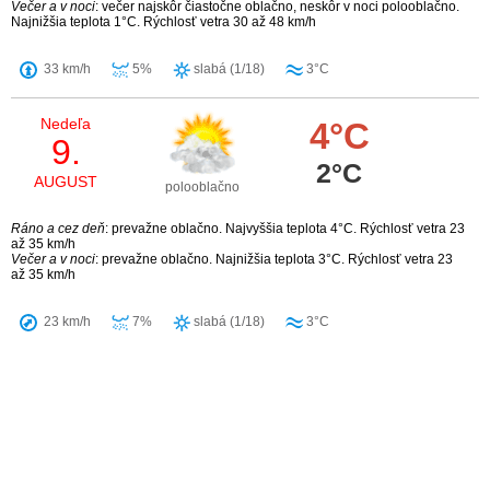
Večer a v noci
: večer najskôr čiastočne oblačno, neskôr v noci polooblačno.
Najnižšia teplota 1°C. Rýchlosť vetra 30 až 48 km/h
33 km/h
5%
slabá (1/18)
3°C
Nedeľa
4°C
9.
2°C
AUGUST
polooblačno
Ráno a cez deň
: prevažne oblačno. Najvyššia teplota 4°C. Rýchlosť vetra 23
až 35 km/h
Večer a v noci
: prevažne oblačno. Najnižšia teplota 3°C. Rýchlosť vetra 23
až 35 km/h
23 km/h
7%
slabá (1/18)
3°C