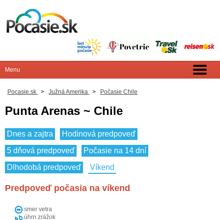
Pocasie.sk
>
Južná Amerika
>
Počasie Chile
Punta Arenas ~ Chile
Dnes a zajtra
Hodinová predpoveď
5 dňová predpoveď
Počasie na 14 dní
Dlhodobá predpoveď
Víkend
Predpoveď počasia na víkend
smer vetra
úhrn zrážok