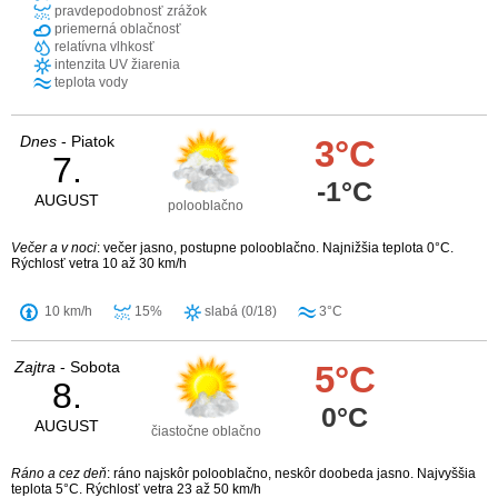
pravdepodobnosť zrážok
priemerná oblačnosť
relatívna vlhkosť
intenzita UV žiarenia
teplota vody
Dnes
- Piatok
3°C
7.
-1°C
AUGUST
polooblačno
Večer a v noci
: večer jasno, postupne polooblačno. Najnižšia teplota 0°C.
Rýchlosť vetra 10 až 30 km/h
10 km/h
15%
slabá (0/18)
3°C
Zajtra
- Sobota
5°C
8.
0°C
AUGUST
čiastočne oblačno
Ráno a cez deň
: ráno najskôr polooblačno, neskôr doobeda jasno. Najvyššia
teplota 5°C. Rýchlosť vetra 23 až 50 km/h