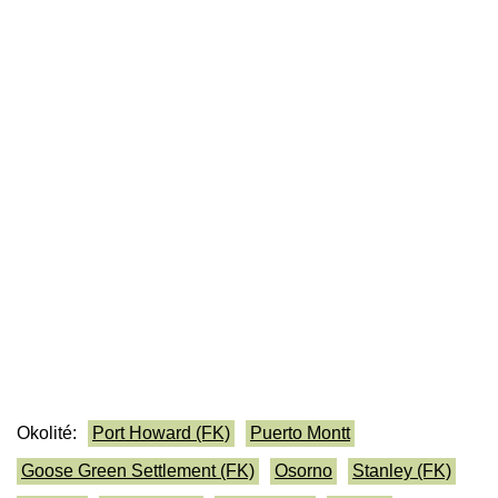
Okolité:
Port Howard (FK)
Puerto Montt
Goose Green Settlement (FK)
Osorno
Stanley (FK)