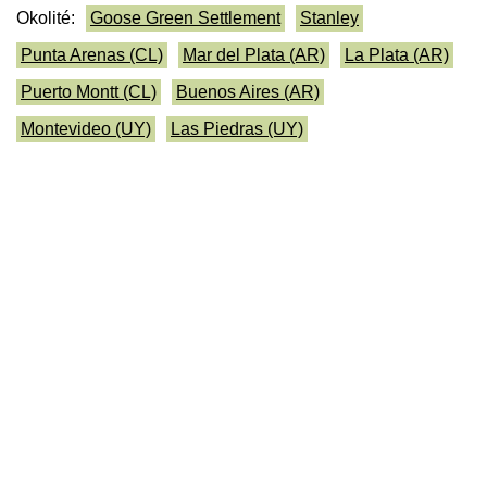
Okolité:
Goose Green Settlement
Stanley
Punta Arenas (CL)
Mar del Plata (AR)
La Plata (AR)
Puerto Montt (CL)
Buenos Aires (AR)
Montevideo (UY)
Las Piedras (UY)