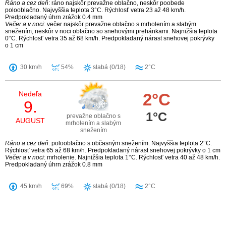
Ráno a cez deň
: ráno najskôr prevažne oblačno, neskôr poobede
polooblačno. Najvyššia teplota 3°C. Rýchlosť vetra 23 až 48 km/h.
Predpokladaný úhrn zrážok 0.4 mm
Večer a v noci
: večer najskôr prevažne oblačno s mrholením a slabým
snežením, neskôr v noci oblačno so snehovými prehánkami. Najnižšia teplota
0°C. Rýchlosť vetra 35 až 68 km/h. Predpokladaný nárast snehovej pokrývky
o 1 cm
30 km/h
54%
slabá (0/18)
2°C
Nedeľa
2°C
9.
1°C
prevažne oblačno s
AUGUST
mrholením a slabým
snežením
Ráno a cez deň
: polooblačno s občasným snežením. Najvyššia teplota 2°C.
Rýchlosť vetra 65 až 68 km/h. Predpokladaný nárast snehovej pokrývky o 1 cm
Večer a v noci
: mrholenie. Najnižšia teplota 1°C. Rýchlosť vetra 40 až 48 km/h.
Predpokladaný úhrn zrážok 0.8 mm
45 km/h
69%
slabá (0/18)
2°C