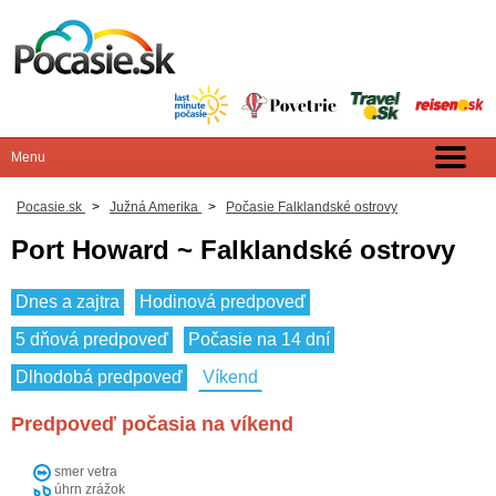
Pocasie.sk
>
Južná Amerika
>
Počasie Falklandské ostrovy
Port Howard ~ Falklandské ostrovy
Dnes a zajtra
Hodinová predpoveď
5 dňová predpoveď
Počasie na 14 dní
Dlhodobá predpoveď
Víkend
Predpoveď počasia na víkend
smer vetra
úhrn zrážok