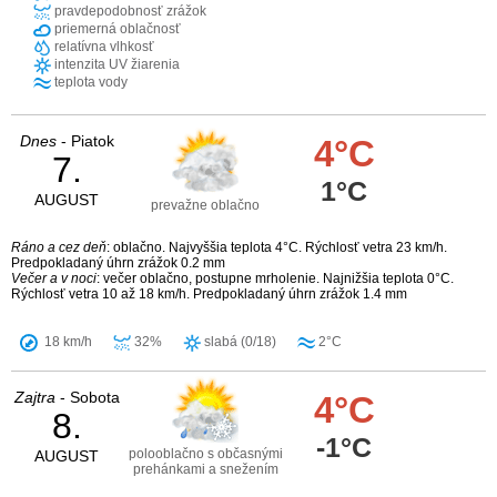
pravdepodobnosť zrážok
priemerná oblačnosť
relatívna vlhkosť
intenzita UV žiarenia
teplota vody
Dnes
- Piatok
4°C
7.
1°C
AUGUST
prevažne oblačno
Ráno a cez deň
: oblačno. Najvyššia teplota 4°C. Rýchlosť vetra 23 km/h.
Predpokladaný úhrn zrážok 0.2 mm
Večer a v noci
: večer oblačno, postupne mrholenie. Najnižšia teplota 0°C.
Rýchlosť vetra 10 až 18 km/h. Predpokladaný úhrn zrážok 1.4 mm
18 km/h
32%
slabá (0/18)
2°C
Zajtra
- Sobota
4°C
8.
-1°C
polooblačno s občasnými
AUGUST
prehánkami a snežením