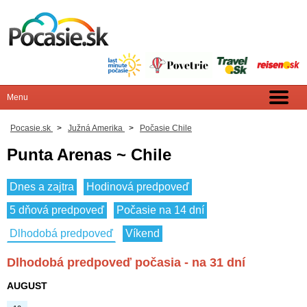
Pocasie.sk
>
Južná Amerika
>
Počasie Chile
Punta Arenas ~ Chile
Dnes a zajtra
Hodinová predpoveď
5 dňová predpoveď
Počasie na 14 dní
Dlhodobá predpoveď
Víkend
Dlhodobá predpoveď počasia - na 31 dní
AUGUST