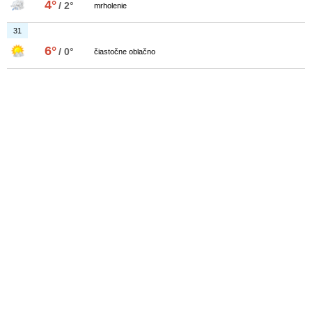
4°
/ 2°
mrholenie
31
6°
/ 0°
čiastočne oblačno