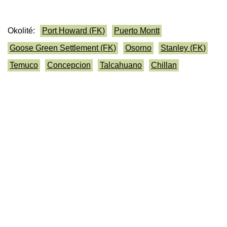
Okolité:
Port Howard (FK)
Puerto Montt
Goose Green Settlement (FK)
Osorno
Stanley (FK)
Temuco
Concepcion
Talcahuano
Chillan