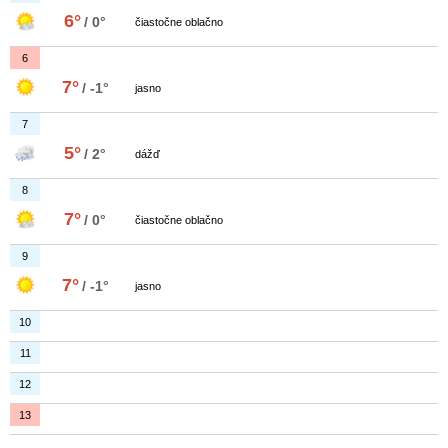
6°
/ 0°
čiastočne oblačno
6
7°
/ -1°
jasno
7
5°
/ 2°
dážď
8
7°
/ 0°
čiastočne oblačno
9
7°
/ -1°
jasno
10
11
12
13