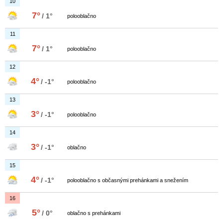
10
7°
/ 1°
polooblačno
11
7°
/ 1°
polooblačno
12
4°
/ -1°
polooblačno
13
3°
/ -1°
polooblačno
14
3°
/ -1°
oblačno
15
4°
/ -1°
polooblačno s občasnými prehánkami a snežením
16
5°
/ 0°
oblačno s prehánkami