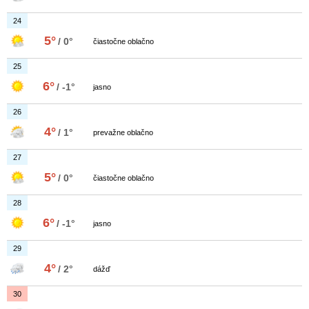
24
5°
/ 0°
čiastočne oblačno
25
6°
/ -1°
jasno
26
4°
/ 1°
prevažne oblačno
27
5°
/ 0°
čiastočne oblačno
28
6°
/ -1°
jasno
29
4°
/ 2°
dážď
30