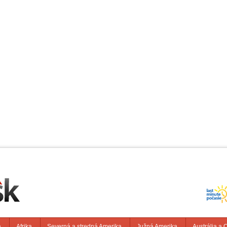
a
Afrika
Severná a stredná Amerika
Južná Amerika
Austrália a 