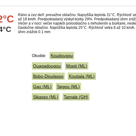
Ráno a cez deň
: prevažne oblačno. Najvyššia teplota 31°C. Rýchlosť ve
2°C
až 18 km/h. Predpokladaný výskyt búrky 29%. Predpokladaný úhrn zrá
Večer a v noci
: večer najskôr polooblačno s mrholením a búrkami, neskô
4°C
čiastočne oblačno. Najnižšia teplota 25°C. Rýchlosť vetra 8 až 10 km/
úhrn zrážok 0.1 mm
Okolité:
Koudougou
Ouagadougou
Mopti (ML)
Bobo-Dioulasso
Koutiala (ML)
Gao (ML)
Segou (ML)
Sikasso (ML)
Tamale (GH)