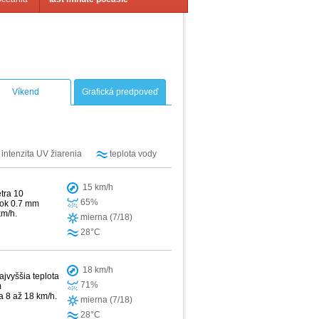
Víkend
Grafická predpoveď
intenzita UV žiarenia
teplota vody
15 km/h
tra 10
65%
žok 0.7 mm
km/h.
mierna (7/18)
28°C
18 km/h
jvyššia teplota
71%
m
a 8 až 18 km/h.
mierna (7/18)
28°C