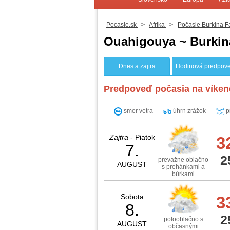
Pocasie.sk
>
Afrika
>
Počasie Burkina F
Ouahigouya ~ Burkin
Dnes a zajtra
Hodinová predpov
Predpoveď počasia na víken
smer vetra
úhrn zrážok
p
Zajtra
- Piatok
3
7.
2
prevažne oblačno
AUGUST
s prehánkami a
búrkami
Sobota
3
8.
2
polooblačno s
AUGUST
občasnými