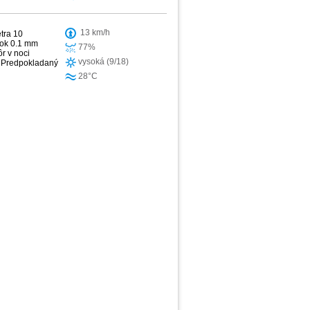
13 km/h
tra 10
žok 0.1 mm
77%
r v noci
vysoká (9/18)
h. Predpokladaný
28°C