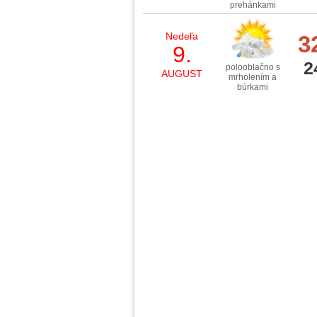
prehánkami
Nedeľa
3
9.
2
polooblačno s
AUGUST
mrholením a
búrkami