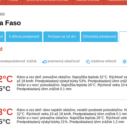
aso
a Faso
eď
5 dňová predpoveď
Počasie na 14 dní
Dlhodobá predpoveď
d
ravdepodobnosť zrážok
priemerná oblačnosť
relatívna vlhkosť
2°C
Ráno a cez deň
: prevažne oblačno. Najvyššia teplota 32°C. Rýchlosť ve
až 18 km/h. Predpokladaný výskyt búrky 53%. Predpokladaný úhrn zrá
Večer a v noci
: polooblačno. Najnižšia teplota 26°C. Rýchlosť vetra 10 
5°C
Predpokladaný úhrn zrážok 0.1 mm
3°C
Ráno a cez deň
: ráno najskôr oblačno, neskôr poobede polooblačno. Na
32°C. Rýchlosť vetra 10 až 18 km/h. Predpokladaný úhrn zrážok 0.1 m
Večer a v noci
: prevažne oblačno. Najnižšia teplota 26°C. Rýchlosť vetr
5°C
Predpokladaný výskyt búrky 21%. Predpokladaný úhrn zrážok 1.2 mm