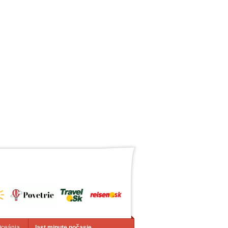
Oceánia
last minute počasie