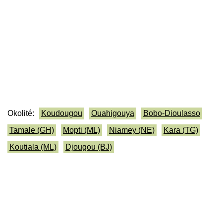
Okolité:
Koudougou
Ouahigouya
Bobo-Dioulasso
Tamale (GH)
Mopti (ML)
Niamey (NE)
Kara (TG)
Koutiala (ML)
Djougou (BJ)