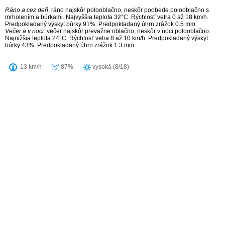
Ráno a cez deň
: ráno najskôr polooblačno, neskôr poobede polooblačno s
mrholením a búrkami. Najvyššia teplota 32°C. Rýchlosť vetra 0 až 18 km/h.
Predpokladaný výskyt búrky 91%. Predpokladaný úhrn zrážok 0.5 mm
Večer a v noci
: večer najskôr prevažne oblačno, neskôr v noci polooblačno.
Najnižšia teplota 24°C. Rýchlosť vetra 8 až 10 km/h. Predpokladaný výskyt
búrky 43%. Predpokladaný úhrn zrážok 1.3 mm
13 km/h
87%
vysoká (8/18)