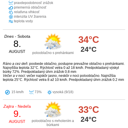
pravdepodobnosť zrážok
priemerná oblačnosť
relatívna vlhkosť
intenzita UV žiarenia
teplota vody
Dnes
- Sobota
34°C
8.
24°C
AUGUST
polooblačno s prehánkami
Ráno a cez deň
: poobede oblačno, postupne prevažne oblačno s prehánkami.
Najvyššia teplota 32°C. Rýchlosť vetra 0 až 18 km/h. Predpokladaný výskyt
búrky 72%. Predpokladaný úhrn zrážok 0.8 mm
Večer a v noci
: večer najskôr jasno, neskôr v noci polooblačno. Najnižšia
teplota 25°C. Rýchlosť vetra 8 až 10 km/h. Predpokladaný úhrn zrážok 0.2 mm
15 km/h
73%
vysoká (9/18)
Zajtra
- Nedeľa
33°C
9.
24°C
polooblačno s mrholením a
AUGUST
búrkami