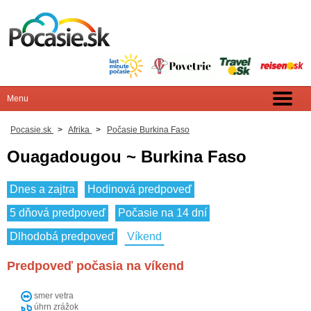
Pocasie.sk
>
Afrika
>
Počasie Burkina Faso
Ouagadougou ~ Burkina Faso
Dnes a zajtra
Hodinová predpoveď
5 dňová predpoveď
Počasie na 14 dní
Dlhodobá predpoveď
Víkend
Predpoveď počasia na víkend
smer vetra
úhrn zrážok