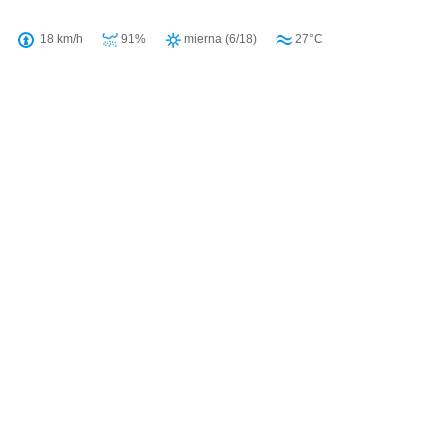
18 km/h
91%
mierna (6/18)
27°C