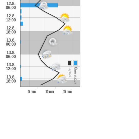
12.8.
06:00
12.8.
12:00
12.8.
18:00
13.8.
00:00
13.8.
06:00
13.8.
12:00
Teplota
Úhrn zrážok
13.8.
18:00
5 mm
10 mm
15 mm