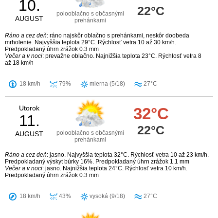
10.
22°C
polooblačno s občasnými
AUGUST
prehánkami
Ráno a cez deň
: ráno najskôr oblačno s prehánkami, neskôr doobeda
mrholenie. Najvyššia teplota 29°C. Rýchlosť vetra 10 až 30 km/h.
Predpokladaný úhrn zrážok 0.3 mm
Večer a v noci
: prevažne oblačno. Najnižšia teplota 23°C. Rýchlosť vetra 8
až 18 km/h
18 km/h
79%
mierna (5/18)
27°C
Utorok
32°C
11.
22°C
polooblačno s občasnými
AUGUST
prehánkami
Ráno a cez deň
: jasno. Najvyššia teplota 32°C. Rýchlosť vetra 10 až 23 km/h.
Predpokladaný výskyt búrky 16%. Predpokladaný úhrn zrážok 1.1 mm
Večer a v noci
: jasno. Najnižšia teplota 24°C. Rýchlosť vetra 10 km/h.
Predpokladaný úhrn zrážok 0.3 mm
18 km/h
43%
vysoká (9/18)
27°C