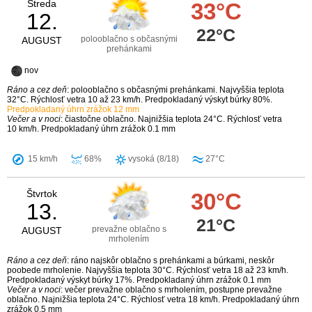
Streda
33°C
12.
22°C
polooblačno s občasnými
AUGUST
prehánkami
nov
Ráno a cez deň
: polooblačno s občasnými prehánkami. Najvyššia teplota
32°C. Rýchlosť vetra 10 až 23 km/h. Predpokladaný výskyt búrky 80%.
Predpokladaný úhrn zrážok 12 mm
Večer a v noci
: čiastočne oblačno. Najnižšia teplota 24°C. Rýchlosť vetra
10 km/h. Predpokladaný úhrn zrážok 0.1 mm
15 km/h
68%
vysoká (8/18)
27°C
Štvrtok
30°C
13.
21°C
prevažne oblačno s
AUGUST
mrholením
Ráno a cez deň
: ráno najskôr oblačno s prehánkami a búrkami, neskôr
poobede mrholenie. Najvyššia teplota 30°C. Rýchlosť vetra 18 až 23 km/h.
Predpokladaný výskyt búrky 17%. Predpokladaný úhrn zrážok 0.1 mm
Večer a v noci
: večer prevažne oblačno s mrholením, postupne prevažne
oblačno. Najnižšia teplota 24°C. Rýchlosť vetra 18 km/h. Predpokladaný úhrn
zrážok 0.5 mm