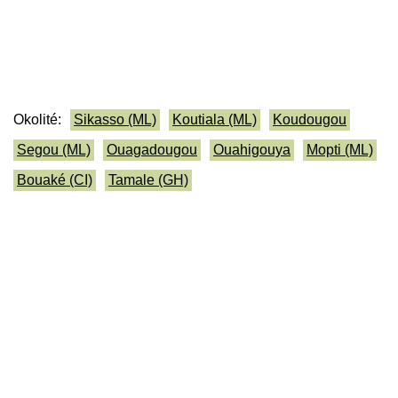
Okolité:
Sikasso (ML)
Koutiala (ML)
Koudougou
Segou (ML)
Ouagadougou
Ouahigouya
Mopti (ML)
Bouaké (CI)
Tamale (GH)