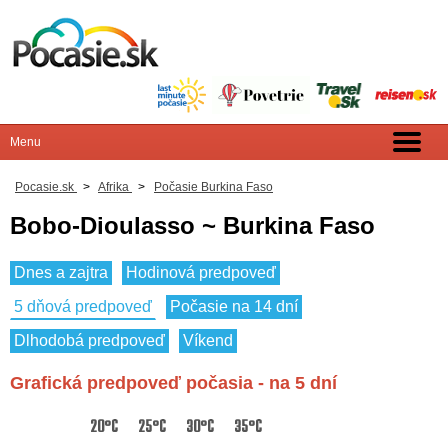
Pocasie.sk
>
Afrika
>
Počasie Burkina Faso
Bobo-Dioulasso ~ Burkina Faso
Dnes a zajtra
Hodinová predpoveď
5 dňová predpoveď
Počasie na 14 dní
Dlhodobá predpoveď
Víkend
Grafická predpoveď počasia - na 5 dní
20°C
25°C
30°C
35°C