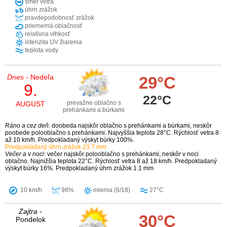
smer vetra
úhrn zrážok
pravdepodobnosť zrážok
priemerná oblačnosť
relatívna vlhkosť
intenzita UV žiarenia
teplota vody
Dnes
- Nedeľa
29°C
9.
22°C
prevažne oblačno s
AUGUST
prehánkami a búrkami
Ráno a cez deň
: doobeda najskôr oblačno s prehánkami a búrkami, neskôr
poobede polooblačno s prehánkami. Najvyššia teplota 28°C. Rýchlosť vetra 8
až 10 km/h. Predpokladaný výskyt búrky 100%.
Predpokladaný úhrn zrážok 23.7 mm
Večer a v noci
: večer najskôr polooblačno s prehánkami, neskôr v noci
oblačno. Najnižšia teplota 22°C. Rýchlosť vetra 8 až 18 km/h. Predpokladaný
výskyt búrky 16%. Predpokladaný úhrn zrážok 1.1 mm
10 km/h
98%
mierna (6/18)
27°C
Zajtra
-
30°C
Pondelok