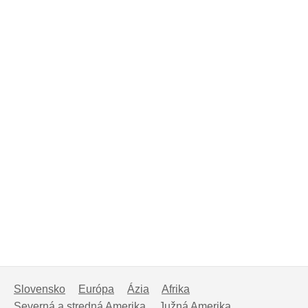
Slovensko
Európa
Ázia
Afrika
Severná a stredná Amerika
Južná Amerika