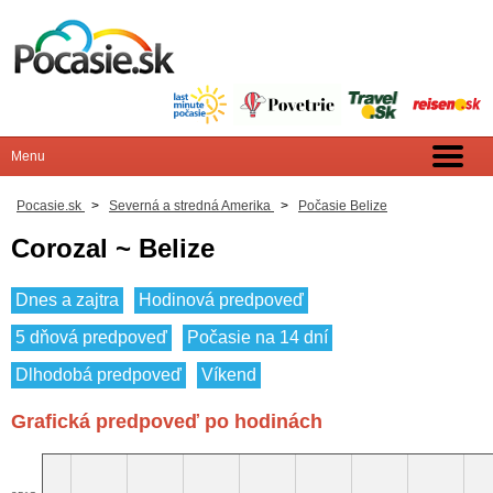
Pocasie.sk
>
Severná a stredná Amerika
>
Počasie Belize
Corozal ~ Belize
Dnes a zajtra
Hodinová predpoveď
5 dňová predpoveď
Počasie na 14 dní
Dlhodobá predpoveď
Víkend
Grafická predpoveď po hodinách