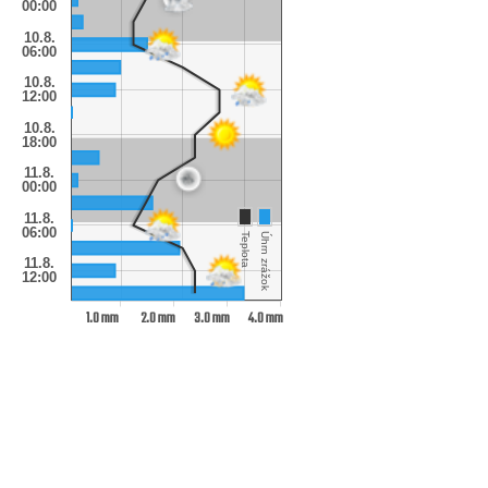
00:00
10.8.
06:00
10.8.
12:00
10.8.
18:00
11.8.
00:00
11.8.
06:00
Teplota
Úhrn zrážok
11.8.
12:00
1.0 mm
2.0 mm
3.0 mm
4.0 mm