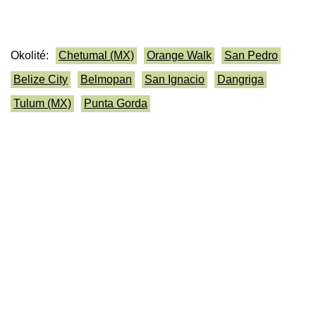
Okolité:
Chetumal (MX)
Orange Walk
San Pedro
Belize City
Belmopan
San Ignacio
Dangriga
Tulum (MX)
Punta Gorda