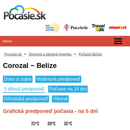
Pocasie.sk
>
Severná a stredná Amerika
>
Počasie Belize
Corozal ~ Belize
Dnes a zajtra
Hodinová predpoveď
5 dňová predpoveď
Počasie na 14 dní
Dlhodobá predpoveď
Víkend
Grafická predpoveď počasia - na 5 dní
25°C
30°C
35°C