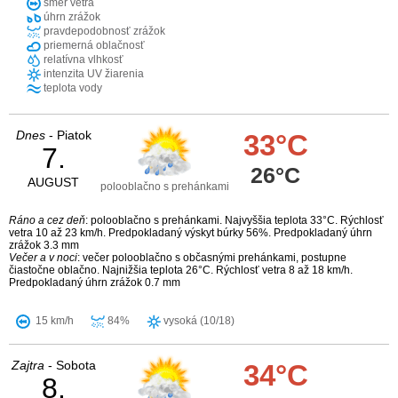
smer vetra
úhrn zrážok
pravdepodobnosť zrážok
priemerná oblačnosť
relatívna vlhkosť
intenzita UV žiarenia
teplota vody
Dnes
- Piatok
33°C
7.
26°C
AUGUST
polooblačno s prehánkami
Ráno a cez deň
: polooblačno s prehánkami. Najvyššia teplota 33°C. Rýchlosť
vetra 10 až 23 km/h. Predpokladaný výskyt búrky 56%. Predpokladaný úhrn
zrážok 3.3 mm
Večer a v noci
: večer polooblačno s občasnými prehánkami, postupne
čiastočne oblačno. Najnižšia teplota 26°C. Rýchlosť vetra 8 až 18 km/h.
Predpokladaný úhrn zrážok 0.7 mm
15 km/h
84%
vysoká (10/18)
Zajtra
- Sobota
34°C
8.