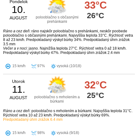
Pondelok
33°C
10.
26°C
polooblačno s občasnými
AUGUST
prehánkami
Ráno a cez deň
: ráno najskôr polooblačno s prehánkami, neskôr poobede
polooblačno s občasnými prehánkami. Najvyššia teplota 33°C. Rýchlosť vetra
8 až 23 km/h. Predpokladaný výskyt búrky 34%. Predpokladaný úhrn zrážok
3.5 mm
Večer a v noci
: jasno. Najnižšia teplota 27°C. Rýchlosť vetra 0 až 18 km/h.
Predpokladaný výskyt búrky 47%. Predpokladaný úhrn zrážok 2.4 mm
15 km/h
97%
vysoká (10/18)
Utorok
32°C
11.
25°C
polooblačno s mrholením a
AUGUST
búrkami
Ráno a cez deň
: polooblačno s mrholením a búrkami. Najvyššia teplota 31°C.
Rýchlosť vetra 10 až 23 km/h. Predpokladaný výskyt búrky 69%.
Predpokladaný úhrn zrážok 6.4 mm
15 km/h
98%
vysoká (9/18)