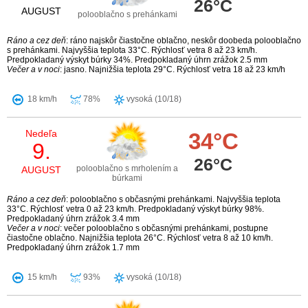
26°C
AUGUST
polooblačno s prehánkami
Ráno a cez deň
: ráno najskôr čiastočne oblačno, neskôr doobeda polooblačno
s prehánkami. Najvyššia teplota 33°C. Rýchlosť vetra 8 až 23 km/h.
Predpokladaný výskyt búrky 34%. Predpokladaný úhrn zrážok 2.5 mm
Večer a v noci
: jasno. Najnižšia teplota 29°C. Rýchlosť vetra 18 až 23 km/h
18 km/h
78%
vysoká (10/18)
Nedeľa
34°C
9.
26°C
polooblačno s mrholením a
AUGUST
búrkami
Ráno a cez deň
: polooblačno s občasnými prehánkami. Najvyššia teplota
33°C. Rýchlosť vetra 0 až 23 km/h. Predpokladaný výskyt búrky 98%.
Predpokladaný úhrn zrážok 3.4 mm
Večer a v noci
: večer polooblačno s občasnými prehánkami, postupne
čiastočne oblačno. Najnižšia teplota 26°C. Rýchlosť vetra 8 až 10 km/h.
Predpokladaný úhrn zrážok 1.7 mm
15 km/h
93%
vysoká (10/18)