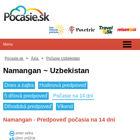
Pocasie.sk
>
Ázia
>
Počasie Uzbekistan
Namangan ~ Uzbekistan
Dnes a zajtra
Hodinová predpoveď
5 dňová predpoveď
Počasie na 14 dní
Dlhodobá predpoveď
Víkend
Namangan - Predpoveď počasia na 14 dní
smer vetra
úhrn zrážok