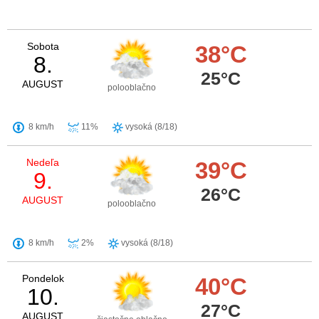
Sobota
38°C
8.
25°C
AUGUST
polooblačno
8 km/h
11%
vysoká (8/18)
Nedeľa
39°C
9.
26°C
AUGUST
polooblačno
8 km/h
2%
vysoká (8/18)
Pondelok
40°C
10.
27°C
AUGUST