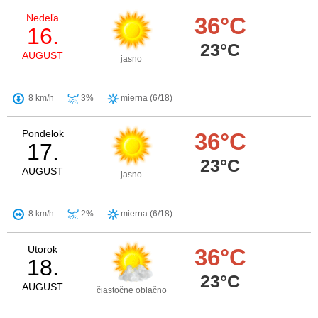
Nedeľa
36°C
16.
23°C
AUGUST
jasno
8 km/h
3%
mierna (6/18)
Pondelok
36°C
17.
23°C
AUGUST
jasno
8 km/h
2%
mierna (6/18)
Utorok
36°C
18.
23°C
AUGUST
čiastočne oblačno