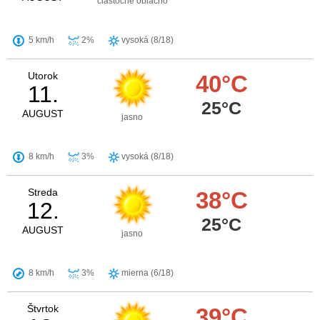
čiastočne oblačno
5 km/h
2%
vysoká (8/18)
Utorok
40°C
11.
25°C
AUGUST
jasno
8 km/h
3%
vysoká (8/18)
Streda
38°C
12.
25°C
AUGUST
jasno
8 km/h
3%
mierna (6/18)
Štvrtok
39°C