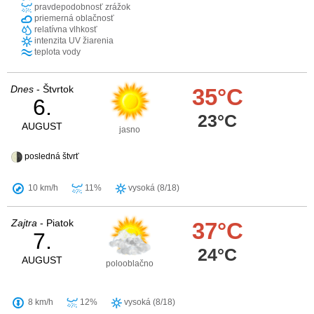
pravdepodobnosť zrážok
priemerná oblačnosť
relatívna vlhkosť
intenzita UV žiarenia
teplota vody
Dnes
- Štvrtok
35°C
6.
23°C
AUGUST
jasno
posledná štvrť
10 km/h
11%
vysoká (8/18)
Zajtra
- Piatok
37°C
7.
24°C
AUGUST
polooblačno
8 km/h
12%
vysoká (8/18)