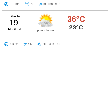
10 km/h
2%
mierna (6/18)
Streda
36°C
19.
23°C
AUGUST
polooblačno
8 km/h
5%
mierna (6/18)