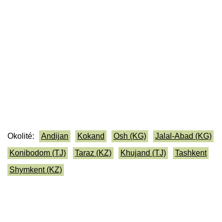
Okolité:
Andijan
Kokand
Osh (KG)
Jalal-Abad (KG)
Konibodom (TJ)
Taraz (KZ)
Khujand (TJ)
Tashkent
Shymkent (KZ)